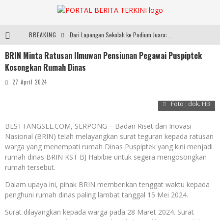
BREAKING
Dari Lapangan Sekolah ke Podium Juara: SMP KP Ciparay dan SMP 1 Kutawaringin Menangi Puncak PLN Mobile
BRIN Minta Ratusan Ilmuwan Pensiunan Pegawai Puspiptek
Usung Konsep ‘Japanese Inspired, Locally Produced’, Brand Lokal Yukito Hadirkan Pakaian Oversize Cotton-Linen Blend ke Pasar Indonesia
Kosongkan Rumah Dinas
Diabetes Connection Care Eka Hospital BSD Hadirkan Pendekatan Komprehensif Tangani Diabetes dan Obesitas
27 April 2024
Pemkot Tangsel Kembangkan 36 Pos Lansia, Benyamin: Wujudkan Lansia Sehat, Aktif, dan Bahagia
Foto : dok. HB
BESTTANGSEL.COM, SERPONG – Badan Riset dan Inovasi
Nasional (BRIN) telah melayangkan surat teguran kepada ratusan
warga yang menempati rumah Dinas Puspiptek yang kini menjadi
rumah dinas BRIN KST BJ Habibie untuk segera mengosongkan
rumah tersebut.
Dalam upaya ini, pihak BRIN memberikan tenggat waktu kepada
penghuni rumah dinas paling lambat tanggal 15 Mei 2024.
Surat dilayangkan kepada warga pada 28 Maret 2024. Surat