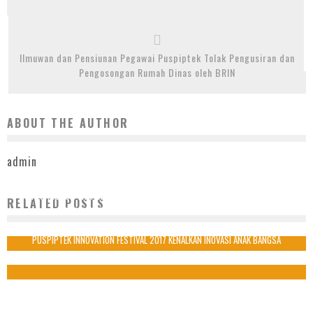
Ilmuwan dan Pensiunan Pegawai Puspiptek Tolak Pengusiran dan
Pengosongan Rumah Dinas oleh BRIN
ABOUT THE AUTHOR
admin
EKSPLORASI ISU TRANSISI ENERGI DAN DEKARBONISASI, RD20 SUMMER SCHOOL
RELATED POSTS
2024 PERTEMUKAN PENELITI MUDA NEGARA-NEGARA G20
8 Juli 2024
PUSPIPTEK INNOVATION FESTIVAL 2017 KENALKAN INOVASI ANAK BANGSA
30 September 2017