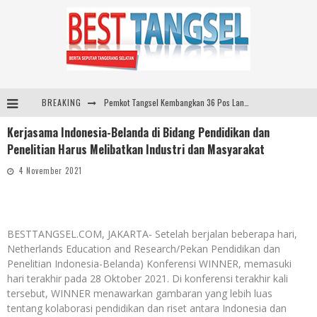
BREAKING
Pemkot Tangsel Kembangkan 36 Pos Lansia, Benyamin: Wujudkan Lansia Sehat, Aktif, dan Bahagia
Kerjasama Indonesia-Belanda di Bidang Pendidikan dan
Pemkot Tangsel Matangkan Persiapan Peringatan HUT Ke-81 Kemerdekaan RI
Penelitian Harus Melibatkan Industri dan Masyarakat
ARYADUTA Lippo Village Ajak Keluarga Rayakan HAN 2026 Lewat Family Photo Walk Bersama Kanca Kids dan Boylagi
4 November 2021
Sarana PAUD Diperkuat, Tangsel Dorong Angka Partisipasi Sekolah Terus Meningkat
BESTTANGSEL.COM, JAKARTA- Setelah berjalan beberapa hari,
Netherlands Education and Research/Pekan Pendidikan dan
Penelitian Indonesia-Belanda) Konferensi WINNER, memasuki
hari terakhir pada 28 Oktober 2021. Di konferensi terakhir kali
tersebut, WINNER menawarkan gambaran yang lebih luas
tentang kolaborasi pendidikan dan riset antara Indonesia dan