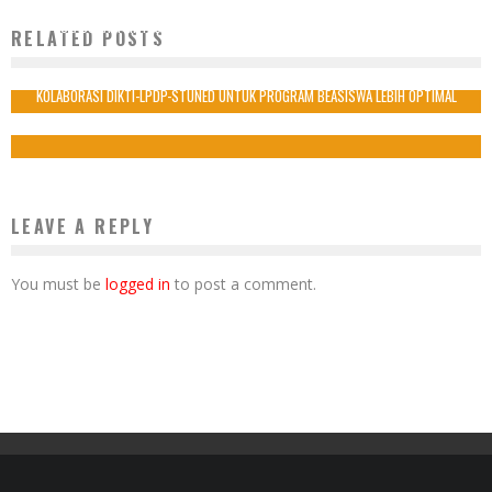
KOLABORASI LINTAS DISIPLIN ILMU ALUMNI BELANDA BAHAS KERJASAMA
RELATED POSTS
PENCAPAIAN SDGS DI WINNER 2021
30 Oktober 2021
KOLABORASI DIKTI-LPDP-STUNED UNTUK PROGRAM BEASISWA LEBIH OPTIMAL
6 Agustus 2021
LEAVE A REPLY
You must be
logged in
to post a comment.