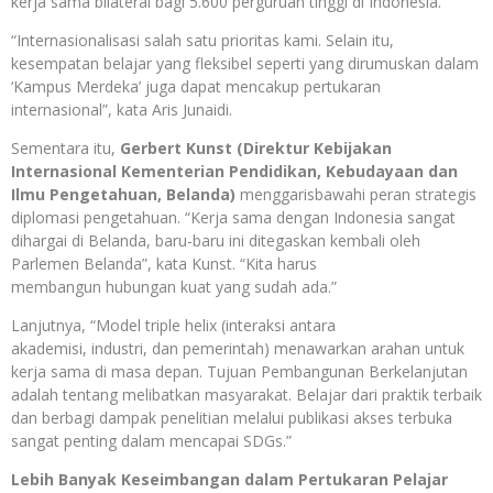
kerja sama bilateral bagi 5.600 perguruan tinggi di Indonesia.
“Internasionalisasi salah satu prioritas kami. Selain itu,
kesempatan belajar yang fleksibel seperti yang dirumuskan dalam
‘Kampus Merdeka’ juga dapat mencakup pertukaran
internasional”, kata Aris Junaidi.
Sementara itu,
Gerbert Kunst (Direktur Kebijakan
Internasional Kementerian Pendidikan, Kebudayaan dan
Ilmu Pengetahuan, Belanda)
menggarisbawahi peran strategis
diplomasi pengetahuan. “Kerja sama dengan Indonesia sangat
dihargai di Belanda, baru-baru ini ditegaskan kembali oleh
Parlemen Belanda”, kata Kunst. “Kita harus
membangun hubungan kuat yang sudah ada.”
Lanjutnya, “Model triple helix (interaksi antara
akademisi, industri, dan pemerintah) menawarkan arahan untuk
kerja sama di masa depan. Tujuan Pembangunan Berkelanjutan
adalah tentang melibatkan masyarakat. Belajar dari praktik terbaik
dan berbagi dampak penelitian melalui publikasi akses terbuka
sangat penting dalam mencapai SDGs.”
Lebih Banyak Keseimbangan dalam Pertukaran Pelajar