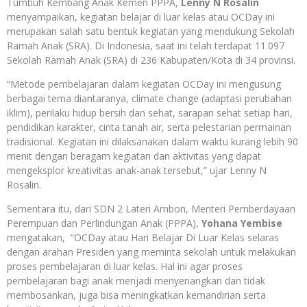
Tumbuh Kembang Anak Kemen PPPA,
Lenny N Rosalin
menyampaikan, kegiatan belajar di luar kelas atau OCDay ini
merupakan salah satu bentuk kegiatan yang mendukung Sekolah
Ramah Anak (SRA). Di Indonesia, saat ini telah terdapat 11.097
Sekolah Ramah Anak (SRA) di 236 Kabupaten/Kota di 34 provinsi.
“Metode pembelajaran dalam kegiatan OCDay ini mengusung
berbagai tema diantaranya, climate change (adaptasi perubahan
iklim), perilaku hidup bersih dan sehat, sarapan sehat setiap hari,
pendidikan karakter, cinta tanah air, serta pelestarian permainan
tradisional. Kegiatan ini dilaksanakan dalam waktu kurang lebih 90
menit dengan beragam kegiatan dan aktivitas yang dapat
mengeksplor kreativitas anak-anak tersebut,” ujar Lenny N
Rosalin.
Sementara itu, dari SDN 2 Lateri Ambon, Menteri Pemberdayaan
Perempuan dan Perlindungan Anak (PPPA),
Yohana Yembise
mengatakan, “OCDay atau Hari Belajar Di Luar Kelas selaras
dengan arahan Presiden yang meminta sekolah untuk melakukan
proses pembelajaran di luar kelas. Hal ini agar proses
pembelajaran bagi anak menjadi menyenangkan dan tidak
membosankan, juga bisa meningkatkan kemandirian serta