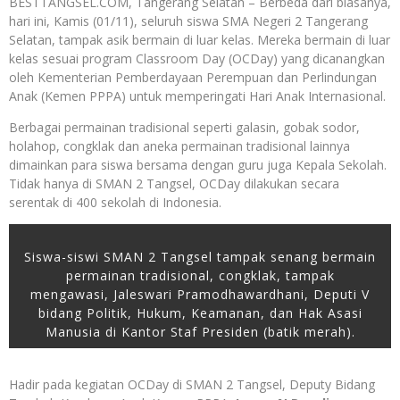
BESTTANGSEL.COM, Tangerang Selatan – Berbeda dari biasanya,
hari ini, Kamis (01/11), seluruh siswa SMA Negeri 2 Tangerang
Selatan, tampak asik bermain di luar kelas. Mereka bermain di luar
kelas sesuai program Classroom Day (OCDay) yang dicanangkan
oleh Kementerian Pemberdayaan Perempuan dan Perlindungan
Anak (Kemen PPPA) untuk memperingati Hari Anak Internasional.
Berbagai permainan tradisional seperti galasin, gobak sodor,
holahop, congklak dan aneka permainan tradisional lainnya
dimainkan para siswa bersama dengan guru juga Kepala Sekolah.
Tidak hanya di SMAN 2 Tangsel, OCDay dilakukan secara
serentak di 400 sekolah di Indonesia.
Siswa-siswi SMAN 2 Tangsel tampak senang bermain
permainan tradisional, congklak, tampak
mengawasi, Jaleswari Pramodhawardhani, Deputi V
bidang Politik, Hukum, Keamanan, dan Hak Asasi
Manusia di Kantor Staf Presiden (batik merah).
Hadir pada kegiatan OCDay di SMAN 2 Tangsel, Deputy Bidang