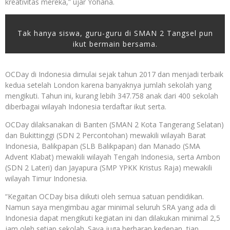
kreativitas mereka,” ujar Yohana.
Tak hanya siswa, guru-guru di SMAN 2 Tangsel pun
ikut bermain bersama.
OCDay di Indonesia dimulai sejak tahun 2017 dan menjadi terbaik
kedua setelah London karena banyaknya jumlah sekolah yang
mengikuti. Tahun ini, kurang lebih 347.758 anak dari 400 sekolah
diberbagai wilayah Indonesia terdaftar ikut serta.
OCDay dilaksanakan di Banten (SMAN 2 Kota Tangerang Selatan)
dan Bukittinggi (SDN 2 Percontohan) mewakili wilayah Barat
Indonesia, Balikpapan (SLB Balikpapan) dan Manado (SMA
Advent Klabat) mewakili wilayah Tengah Indonesia, serta Ambon
(SDN 2 Lateri) dan Jayapura (SMP YPKK Kristus Raja) mewakili
wilayah Timur Indonesia.
“Kegaitan OCDay bisa diikuti oleh semua satuan pendidikan.
Namun saya mengimbau agar minimal seluruh SRA yang ada di
Indonesia dapat mengikuti kegiatan ini dan dilakukan minimal 2,5
jam oleh setiap sekolah. Saya juga berharap kedepan, tiap