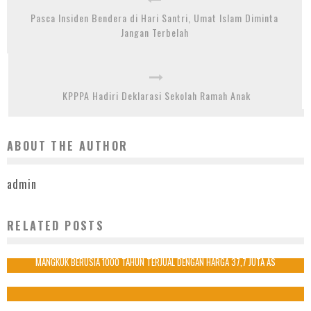
Pasca Insiden Bendera di Hari Santri, Umat Islam Diminta
Jangan Terbelah
KPPPA Hadiri Deklarasi Sekolah Ramah Anak
ABOUT THE AUTHOR
admin
RELATED POSTS
SEBANYAK 65 ORANG RESMI DILANTIK KPU KOTA TANGERANG
2 November 2017
MANGKUK BERUSIA 1000 TAHUN TERJUAL DENGAN HARGA 37,7 JUTA AS
3 Oktober 2017