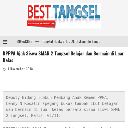
BREAKING
Tangkal Hoaks di Era AI, Diskominfo Tangsel dan Nahdlatul Ulama Perkuat Literasi Digital
KPPPA Ajak Siswa SMAN 2 Tangsel Belajar dan Bermain di Luar
Tea Masters Cup Indonesia Perkuat Pengembangan Specialty Tea
Kelas
Dari Lapangan Sekolah ke Podium Juara: SMP KP Ciparay dan SMP 1 Kutawaringin Menangi Puncak PLN Mobile
1 November 2018
Peternak Angkat Jempol! Mentan Amran Tahan Kenaikan Harga Pakan, Genjot Penyerapan Telur
Deputy Bidang Tumbuh Kembang Anak Kemen PPPA, 
Lenny N Rosalin (pegang buku) tampak ikut belajar 
dan bermain di luar kelas bersama siswa-siswi SMAN 
2 Tangsel, Kamis (01/11)