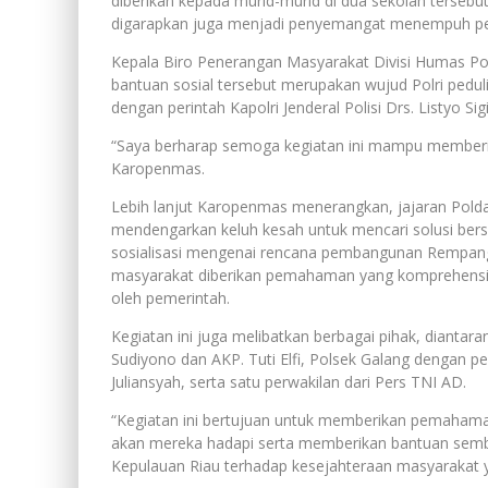
diberikan kepada murid-murid di dua sekolah terseb
digarapkan juga menjadi penyemangat menempuh pen
Kepala Biro Penerangan Masyarakat Divisi Humas Po
bantuan sosial tersebut merupakan wujud Polri pedul
dengan perintah Kapolri Jenderal Polisi Drs. Listyo Si
“Saya berharap semoga kegiatan ini mampu member
Karopenmas.
Lebih lanjut Karopenmas menerangkan, jajaran Polda
mendengarkan keluh kesah untuk mencari solusi ber
sosialisasi mengenai rencana pembangunan Rempang 
masyarakat diberikan pemahaman yang komprehensif 
oleh pemerintah.
Kegiatan ini juga melibatkan berbagai pihak, diantara
Sudiyono dan AKP. Tuti Elfi, Polsek Galang dengan p
Juliansyah, serta satu perwakilan dari Pers TNI AD.
“Kegiatan ini bertujuan untuk memberikan pemahaman
akan mereka hadapi serta memberikan bantuan semba
Kepulauan Riau terhadap kesejahteraan masyarakat y