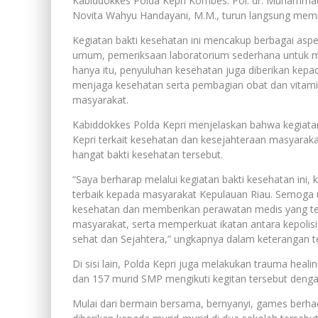
Kabiddokkes Polda Kepri Kombes. Pol. dr. Muhammad
Novita Wahyu Handayani, M.M., turun langsung mem
Kegiatan bakti kesehatan ini mencakup berbagai asp
umum, pemeriksaan laboratorium sederhana untuk men
hanya itu, penyuluhan kesehatan juga diberikan kep
menjaga kesehatan serta pembagian obat dan vita
masyarakat.
Kabiddokkes Polda Kepri menjelaskan bahwa kegiata
Kepri terkait kesehatan dan kesejahteraan masyar
hangat bakti kesehatan tersebut.
“Saya berharap melalui kegiatan bakti kesehatan ini
terbaik kepada masyarakat Kepulauan Riau. Semoga
kesehatan dan memberikan perawatan medis yang tep
masyarakat, serta memperkuat ikatan antara kepoli
sehat dan Sejahtera,” ungkapnya dalam keterangan ter
Di sisi lain, Polda Kepri juga melakukan trauma hea
dan 157 murid SMP mengikuti kegitan tersebut denga
Mulai dari bermain bersama, bernyanyi, games berha