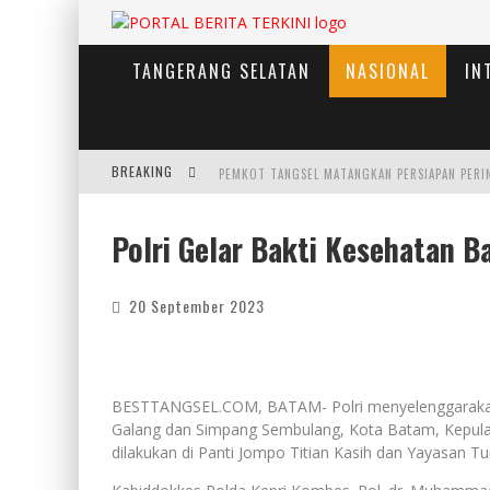
TANGERANG SELATAN
NASIONAL
IN
BREAKING
PEMKOT TANGSEL MATANGKAN PERSIAPAN PERI
Polri Gelar Bakti Kesehatan 
20 September 2023
BESTTANGSEL.COM, BATAM- Polri menyelenggarakan
Galang dan Simpang Sembulang, Kota Batam, Kepulaua
dilakukan di Panti Jompo Titian Kasih dan Yayasan T