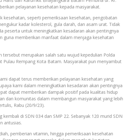
 Haris dan Karumkit Bhayangkara Batam Pembina dr. Rr.
berikan pelayanan kesehatan kepada masyarakat.
ek kesehatan, seperti pemeriksaan kesehatan, pengobatan
gukur kadar kolesterol, gula darah, dan asam urat. Tidak
ada peserta untuk meningkatkan kesadaran akan pentingnya
min guna memberikan manfaat dalam menjaga kesehatan
n tersebut merupakan salah satu wujud kepedulian Polda
akat Pulau Rempang Kota Batam. Masyarakat pun menyambut
, kami dapat terus memberikan pelayanan kesehatan yang
 upaya kami dalam meningkatkan kesadaran akan pentingnya
at dapat memberikan dampak positif pada kualitas hidup
sian dan komunitas dalam membangun masyarakat yang lebih
tulis, Rabu (20/9/23).
ling kembali di SDN 034 dan SMP 22. Sebanyak 120 murid SDN
n antusias.
diah, pemberian vitamin, hingga pemeriksaan kesehatan