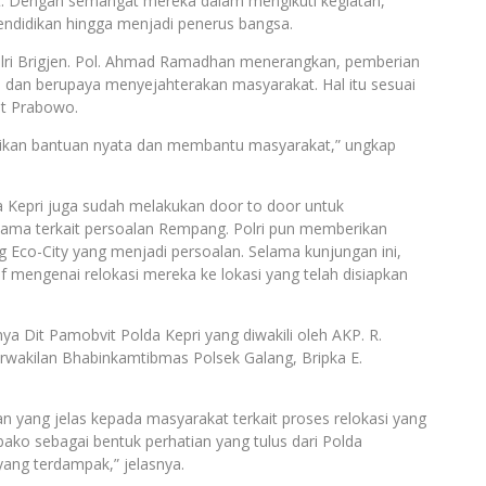
ut. Dengan semangat mereka dalam mengikuti kegiatan,
didikan hingga menjadi penerus bangsa.
lri Brigjen. Pol. Ahmad Ramadhan menerangkan, pemberian
i dan berupaya menyejahterakan masyarakat. Hal itu sesuai
git Prabowo.
ikan bantuan nyata dan membantu masyarakat,” ungkap
 Kepri juga sudah melakukan door to door untuk
sama terkait persoalan Rempang. Polri pun memberikan
Eco-City yang menjadi persoalan. Selama kunjungan ini,
mengenai relokasi mereka ke lokasi yang telah disiapkan
nya Dit Pamobvit Polda Kepri yang diwakili oleh AKP. R.
erwakilan Bhabinkamtibmas Polsek Galang, Bripka E.
 yang jelas kepada masyarakat terkait proses relokasi yang
ko sebagai bentuk perhatian yang tulus dari Polda
ang terdampak,” jelasnya.