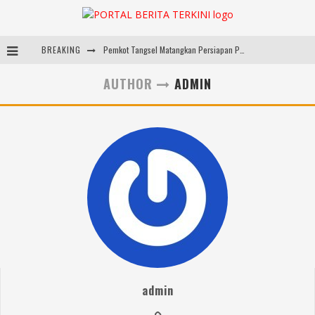
BREAKING
Pemkot Tangsel Matangkan Persiapan Peringatan HUT Ke-81 Kemerdekaan RI
ARYADUTA Lippo Village Ajak Keluarga Rayakan HAN 2026 Lewat Family Photo Walk Bersama Kanca Kids dan Boylagi
AUTHOR
ADMIN
Sarana PAUD Diperkuat, Tangsel Dorong Angka Partisipasi Sekolah Terus Meningkat
Pemkot Tangsel Kembangkan 36 Pos Lansia, Benyamin: Wujudkan Lansia Sehat, Aktif, dan Bahagia
admin