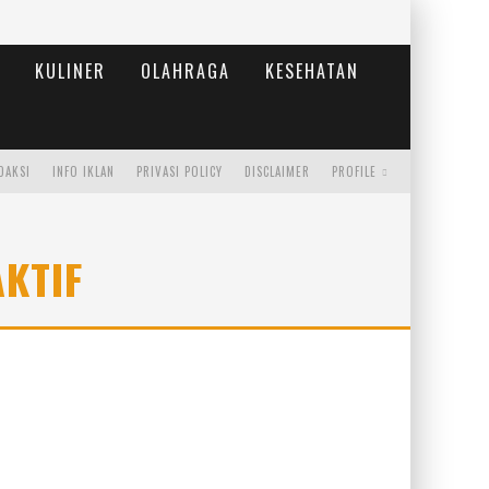
KULINER
OLAHRAGA
KESEHATAN
DAKSI
INFO IKLAN
PRIVASI POLICY
DISCLAIMER
PROFILE
AKTIF