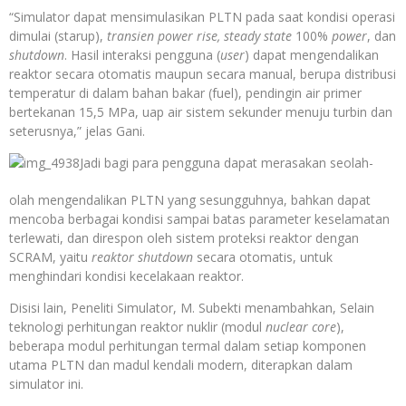
“Simulator dapat mensimulasikan PLTN pada saat kondisi operasi
dimulai (starup),
transien power rise, steady state
100%
power
, dan
shutdown
. Hasil interaksi pengguna (
user
) dapat mengendalikan
reaktor secara otomatis maupun secara manual, berupa distribusi
temperatur di dalam bahan bakar (fuel), pendingin air primer
bertekanan 15,5 MPa, uap air sistem sekunder menuju turbin dan
seterusnya,” jelas Gani.
Jadi bagi para pengguna dapat merasakan seolah-
olah mengendalikan PLTN yang sesungguhnya, bahkan dapat
mencoba berbagai kondisi sampai batas parameter keselamatan
terlewati, dan direspon oleh sistem proteksi reaktor dengan
SCRAM, yaitu
reaktor shutdown
secara otomatis, untuk
menghindari kondisi kecelakaan reaktor.
Disisi lain, Peneliti Simulator, M. Subekti menambahkan, Selain
teknologi perhitungan reaktor nuklir (modul
nuclear core
),
beberapa modul perhitungan termal dalam setiap komponen
utama PLTN dan madul kendali modern, diterapkan dalam
simulator ini.