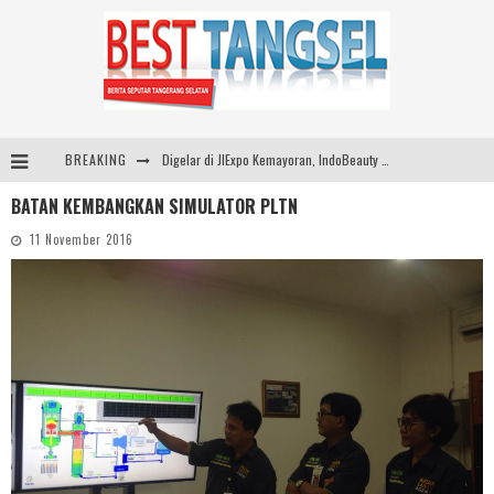
BREAKING
Digelar di JIExpo Kemayoran, IndoBeauty Expo 2026 Hadirkan 65 Tenant Kecantikan di 8 Negara
BATAN KEMBANGKAN SIMULATOR PLTN
Indo Leather & Footwear dan Indo Garment Textile Expo 2026 Digelar di JIExpo Kemayoran, Bangkitkan Industri Manufaktur Indonesia
11 November 2016
SMARTFREN Luncurkan Unlimited 5G Tanpa Batas di Semarang, Dukung Kebutuhan Digital Masyarakat
Sinar Mas Land Hadirkan BSD Urbanatura Eco Urban Park, Inisiatif Ruang Terbuka Hijau Inklusif untuk Kota yang Berkelanjutan