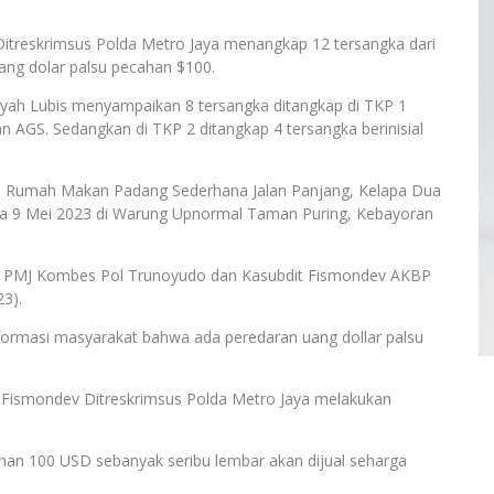
treskrimsus Polda Metro Jaya menangkap 12 tersangka dari
ang dolar palsu pecahan $100.
syah Lubis menyampaikan 8 tersangka ditangkap di TKP 1
dan AGS. Sedangkan di TKP 2 ditangkap 4 tersangka berinisial
 di Rumah Makan Padang Sederhana Jalan Panjang, Kelapa Dua
asa 9 Mei 2023 di Warung Upnormal Taman Puring, Kebayoran
mas PMJ Kombes Pol Trunoyudo dan Kasubdit Fismondev AKBP
23).
formasi masyarakat bahwa ada peredaran uang dollar palsu
 II Fismondev Ditreskrimsus Polda Metro Jaya melakukan
ahan 100 USD sebanyak seribu lembar akan dijual seharga