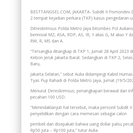
BESTTANGSEL.COM, JAKARTA- Subdit II Fismondev Di
2 tempat kejadian perkara (TKP) kasus pengedaran u
Ditreskrimsus Polda Metro Jaya bKombes Pol Aulian
berinisial MZ, ASA, RDP, AS, IR, Y alias G, M alias Y 
RW, R, MS dan A.
“Tersangka ditangkap di TKP 1, Jumat 28 April 2023
Kebon Jeruk Jakarta Barat. Sedangkan di TKP 2, Sel
Baru,
Jakarta Selatan,” sebut Aulia didampingi Kabid Hu
Tyas Puji Rahadi di Polda Metro Jaya, Jumat (19/5/20
Menurut Dirreskrimsus, penangkapan berawal dari in
pecahan 100 USD.
“Menindaklanjuti hal tersebut, maka personil Subdit
penyelidikan dengan cara memesan sebagai calon
pembeli dan disepakati bahwa uang dollar palsu pec
Rp50 juta – Rp100 juta,” tutur Aulia.