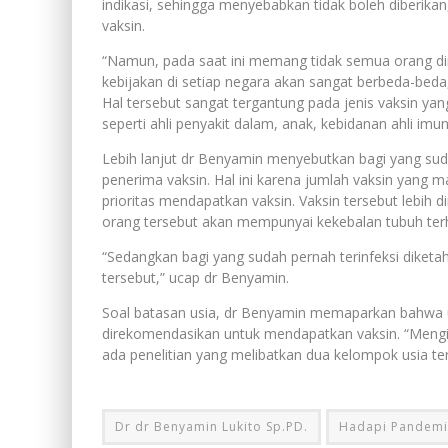
indikasi, sehingga menyebabkan tidak boleh diberikan
vaksin.
“Namun, pada saat ini memang tidak semua orang d
kebijakan di setiap negara akan sangat berbeda-bed
Hal tersebut sangat tergantung pada jenis vaksin yang
seperti ahli penyakit dalam, anak, kebidanan ahli imu
Lebih lanjut dr Benyamin menyebutkan bagi yang suda
penerima vaksin. Hal ini karena jumlah vaksin yang
prioritas mendapatkan vaksin. Vaksin tersebut lebih
orang tersebut akan mempunyai kekebalan tubuh terh
“Sedangkan bagi yang sudah pernah terinfeksi diketa
tersebut,” ucap dr Benyamin.
Soal batasan usia, dr Benyamin memaparkan bahwa u
direkomendasikan untuk mendapatkan vaksin. “Menging
ada penelitian yang melibatkan dua kelompok usia ter
Dr dr Benyamin Lukito Sp.PD.
Hadapi Pandemi 