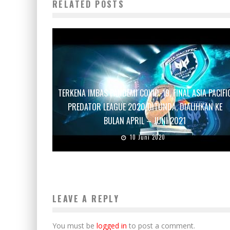
RELATED POSTS
TERKENA IMBAS PANDEMI COVID-19, FINAL ASIA PACIFI
PREDATOR LEAGUE 2020 DITUNDA, DIALIHKAN KE
BULAN APRIL – JUNI 2021
10 Juni 2020
LEAVE A REPLY
You must be
logged in
to post a comment.