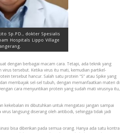
to Sp.PD., dokter Spesialis
oam Hospitals Lippo Village
angerang.
uat dengan berbagai macam cara. Tetapi, ada teknik yang
irus tersebut. Ketika virus itu mati, kemudian partikel-
rotein tersebut hancur. Salah satu protein “S” atau Spike yang
 dan membajak sel-sel tubuh, dengan memanfaatkan materi di
Dengan cara menyuntikan protein yang sudah mati virusnya itu,
an kekebalan ini dibutuhkan untuk mengatasi jangan sampai
virus langsung diserang oleh antibodi, sehingga tidak jadi
nasi bisa diberikan pada semua orang. Hanya ada satu kontra