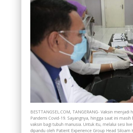
BESTTANGSEL.COM, TANGERANG- Vaksin menjadi har
Pandemi Covid-19. Sayangnya, hingga saat ini mas
vaksin bagi tubuh manusia. Untuk itu, melalui sesi li
dipandu oleh Patient Experience Group Head Siloam H