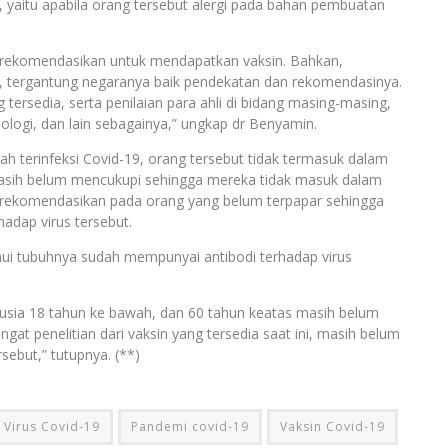
, yaitu apabila orang tersebut alergi pada bahan pembuatan
irekomendasikan untuk mendapatkan vaksin. Bahkan,
a, tergantung negaranya baik pendekatan dan rekomendasinya.
 tersedia, serta penilaian para ahli di bidang masing-masing,
nologi, dan lain sebagainya,” ungkap dr Benyamin.
h terinfeksi Covid-19, orang tersebut tidak termasuk dalam
 masih belum mencukupi sehingga mereka tidak masuk dalam
 direkomendasikan pada orang yang belum terpapar sehingga
adap virus tersebut.
hui tubuhnya sudah mempunyai antibodi terhadap virus
sia 18 tahun ke bawah, dan 60 tahun keatas masih belum
at penelitian dari vaksin yang tersedia saat ini, masih belum
sebut,” tutupnya. (**)
Virus Covid-19
Pandemi covid-19
Vaksin Covid-19