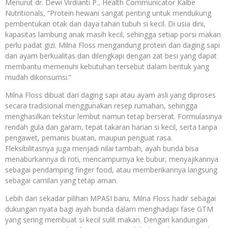
Menurut dr. Dewi Virdianti P., Health Communicator Kalbe
Nutritionals, “Protein hewani sangat penting untuk mendukung
pembentukan otak dan daya tahan tubuh si kecil. Di usia dini,
kapasitas lambung anak masih kecil, sehingga setiap porsi makan
perlu padat gizi. Milna Floss mengandung protein dari daging sapi
dan ayam berkualitas dan dilengkapi dengan zat besi yang dapat
membantu memenuhi kebutuhan tersebut dalam bentuk yang
mudah dikonsumsi.”
Milna Floss dibuat dari daging sapi atau ayam asli yang diproses
secara tradisional menggunakan resep rumahan, sehingga
menghasilkan tekstur lembut namun tetap berserat. Formulasinya
rendah gula dan garam, tepat takaran harian si kecil, serta tanpa
pengawet, pemanis buatan, maupun penguat rasa.
Fleksibilitasnya juga menjadi nilai tambah, ayah bunda bisa
menaburkannya di roti, mencampurnya ke bubur, menyajikannya
sebagai pendamping finger food, atau memberikannya langsung
sebagai camilan yang tetap aman.
Lebih dari sekadar pilihan MPASI baru, Milna Floss hadir sebagai
dukungan nyata bagi ayah bunda dalam menghadapi fase GTM
yang sering membuat si kecil sulit makan. Dengan kandungan