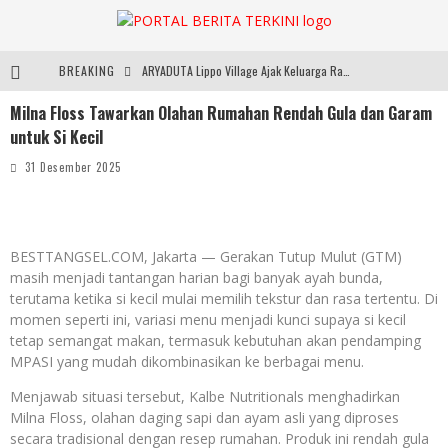
BREAKING
ARYADUTA Lippo Village Ajak Keluarga Rayakan HAN 2026 Lewat Family Photo Walk Bersama Kanca Kids dan Boylagi
Milna Floss Tawarkan Olahan Rumahan Rendah Gula dan Garam
Sarana PAUD Diperkuat, Tangsel Dorong Angka Partisipasi Sekolah Terus Meningkat
untuk Si Kecil
Santika Indonesia Hotels & Resorts Kenalkan Dunia Perhotelan Kepada Anak-anak Asuhan SOS Children’s Villages di Indonesia
31 Desember 2025
SMARTFREN Luncurkan Unlimited 5G Tanpa Batas di Semarang, Dukung Kebutuhan Digital Masyarakat
BESTTANGSEL.COM, Jakarta — Gerakan Tutup Mulut (GTM)
masih menjadi tantangan harian bagi banyak ayah bunda,
terutama ketika si kecil mulai memilih tekstur dan rasa tertentu. Di
momen seperti ini, variasi menu menjadi kunci supaya si kecil
tetap semangat makan, termasuk kebutuhan akan pendamping
MPASI yang mudah dikombinasikan ke berbagai menu.
Menjawab situasi tersebut, Kalbe Nutritionals menghadirkan
Milna Floss, olahan daging sapi dan ayam asli yang diproses
secara tradisional dengan resep rumahan. Produk ini rendah gula