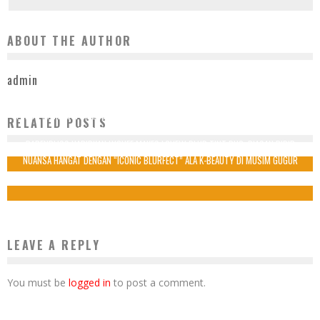
ABOUT THE AUTHOR
admin
TURUT RAMAIKAN PIALA DUNIA 2022 QATAR, IOH SIAPKAN PAKET KHUSUS NONTON
RELATED POSTS
PERTANDINGAN BOLA PERSEMBAHAN IM3 DAN TRI
BARENBLISS HADIRKAN LYCHEE MAKES LOVELY BLUR TINT DUO, RIASAN BIBIR
28 November 2022
NUANSA HANGAT DENGAN “ICONIC BLURFECT” ALA K-BEAUTY DI MUSIM GUGUR
27 September 2025
LEAVE A REPLY
You must be
logged in
to post a comment.