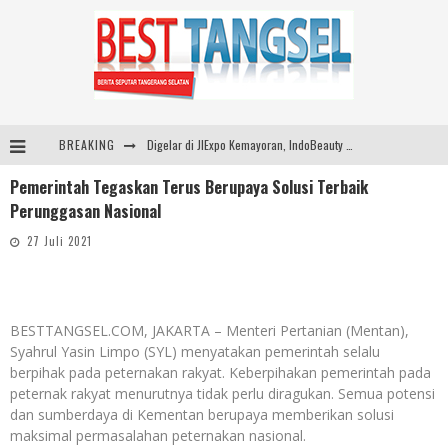
BREAKING
Digelar di JIExpo Kemayoran, IndoBeauty Expo 2026 Hadirkan 65 Tenant Kecantikan di 8 Negara
Pemerintah Tegaskan Terus Berupaya Solusi Terbaik
Indo Leather & Footwear dan Indo Garment Textile Expo 2026 Digelar di JIExpo Kemayoran, Bangkitkan Industri Manufaktur Indonesia
Perunggasan Nasional
Dibuka Menkes Budi Gunadi, IndoHealthcare Gakeslab Expo 2026 Tampilkan Inovasi Alat Kesehatan
27 Juli 2021
Jumat Berkah, BRI Bekasi Harapan Indah Gaungkan Semangat Berbagi
BESTTANGSEL.COM, JAKARTA – Menteri Pertanian (Mentan),
Syahrul Yasin Limpo (SYL) menyatakan pemerintah selalu
berpihak pada peternakan rakyat. Keberpihakan pemerintah pada
peternak rakyat menurutnya tidak perlu diragukan. Semua potensi
dan sumberdaya di Kementan berupaya memberikan solusi
maksimal permasalahan peternakan nasional.