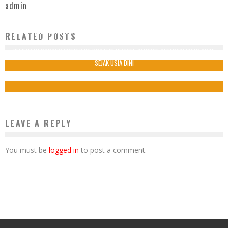
admin
KEMITRAAN INDONESIA-AUSTRALIA TANGANI FLU BURUNG MENDAPAT PENGAKUAN
RELATED POSTS
GLOBAL
KEMENTAN DORONG KONSUMSI PROTEIN HEWANI, SIAPKAN GENERASI EMAS 2045
31 Mei 2025
SEJAK USIA DINI
16 Juni 2026
LEAVE A REPLY
You must be
logged in
to post a comment.