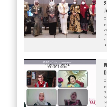
2
J
B
W
2
s
R
W
D
B
du
t
be