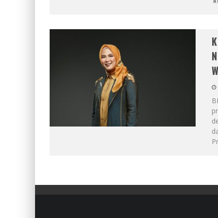
R
K
N
W
B
p
d
d
Pr