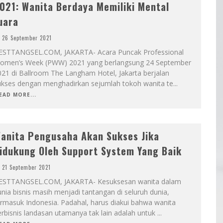
021: Wanita Berdaya Memiliki Mental
uara
26 September 2021
ESTTANGSEL.COM, JAKARTA- Acara Puncak Professional
omen’s Week (PWW) 2021 yang berlangsung 24 September
021 di Ballroom The Langham Hotel, Jakarta berjalan
ukses dengan menghadirkan sejumlah tokoh wanita te
...
EAD MORE...
anita Pengusaha Akan Sukses Jika
idukung Oleh Support System Yang Baik
21 September 2021
ESTTANGSEL.COM, JAKARTA- Kesuksesan wanita dalam
nia bisnis masih menjadi tantangan di seluruh dunia,
ermasuk Indonesia. Padahal, harus diakui bahwa wanita
rbisnis landasan utamanya tak lain adalah untuk
...