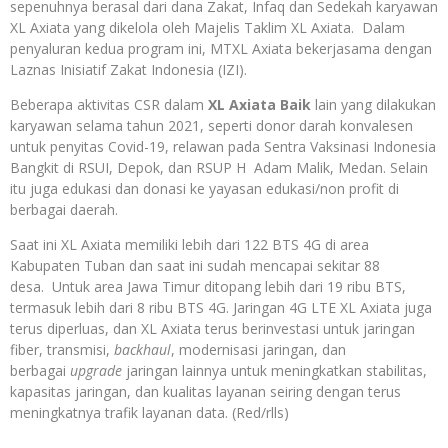
sepenuhnya berasal dari dana Zakat, Infaq dan Sedekah karyawan
XL Axiata yang dikelola oleh Majelis Taklim XL Axiata. Dalam
penyaluran kedua program ini, MTXL Axiata bekerjasama dengan
Laznas Inisiatif Zakat Indonesia (IZI).
Beberapa aktivitas CSR dalam
XL Axiata Baik
lain yang dilakukan
karyawan selama tahun 2021, seperti donor darah konvalesen
untuk penyitas Covid-19, relawan pada Sentra Vaksinasi Indonesia
Bangkit di RSUI, Depok, dan RSUP H Adam Malik, Medan. Selain
itu juga edukasi dan donasi ke yayasan edukasi/non profit di
berbagai daerah.
Saat ini XL Axiata memiliki lebih dari 122 BTS 4G di area
Kabupaten Tuban dan saat ini sudah mencapai sekitar 88
desa. Untuk area Jawa Timur ditopang lebih dari 19 ribu BTS,
termasuk lebih dari 8 ribu BTS 4G. Jaringan 4G LTE XL Axiata juga
terus diperluas, dan XL Axiata terus berinvestasi untuk jaringan
fiber, transmisi,
backhaul
, modernisasi jaringan, dan
berbagai
upgrade
jaringan lainnya untuk meningkatkan stabilitas,
kapasitas jaringan, dan kualitas layanan seiring dengan terus
meningkatnya trafik layanan data. (Red/rlls)