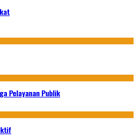
akat
gga Pelayanan Publik
ktif