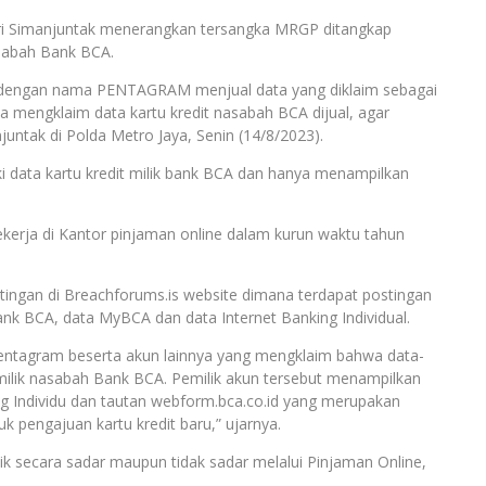
fri Simanjuntak menerangkan tersangka MRGP ditangkap
asabah Bank BCA.
s dengan nama PENTAGRAM menjual data yang diklaim sebagai
a mengklaim data kartu kredit nasabah BCA dijual, agar
untak di Polda Metro Jaya, Senin (14/8/2023).
ki data kartu kredit milik bank BCA dan hanya menampilkan
ekerja di Kantor pinjaman online dalam kurun waktu tahun
tingan di Breachforums.is website dimana terdapat postingan
nk BCA, data MyBCA dan data Internet Banking Individual.
entagram beserta akun lainnya yang mengklaim bahwa data-
 milik nasabah Bank BCA. Pemilik akun tersebut menampilkan
ng Individu dan tautan webform.bca.co.id yang merupakan
k pengajuan kartu kredit baru,” ujarnya.
ik secara sadar maupun tidak sadar melalui Pinjaman Online,