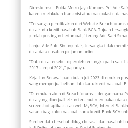
Dirreskrimsus Polda Metro Jaya Kombes Pol Ade Sa
karena melakukan transmisi atau manipulasi data n
“Tersangka pemilik akun dari Website Breachforum
data kartu kredit nasabah Bank BCA. Tujuan tersangk
jumlah postingan bertambah,” terang Ade Safri Simanj
Lanjut Ade Safri Simanjuntak, tersangka tidak memili
data-data nasabah pinjaman online.
“Data-data tersebut diperoleh tersangka pada saat b
2017 sampai 2021,” paparnya.
Kejadian Berawal pada bulan Juli 2023 ditemukan pos
yang memperjualbelikan data kartu kredit nasabah Ba
“Ditemukan akun di Breachforums.is dengan nama P
data yang diperjualbelikan tersebut merupakan data
screenshot aplikasi atau web MyBCA, Internet Banki
sarana bagi calon nasabah kartu kredit Bank BCA untu
Sumber data tersebut diduga berasal dari nasabah ba
Judi Online ataupun modus Social Engineering.