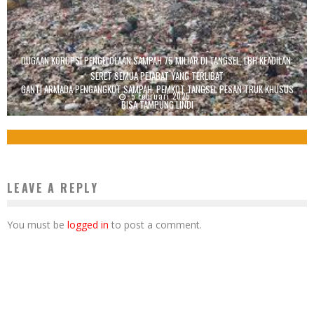
DUGAAN KORUPSI PENGELOLAAN SAMPAH 75 MILIAR DI TANGSEL, LBH KEADILAN:
SERET SEMUA PEJABAT YANG TERLIBAT
GANTI ARMADA PENGANGKUT SAMPAH, PEMKOT TANGSEL PESAN TRUK KHUSUS
5 Februari 2025
BISA TAMPUNG LINDI
5 November 2025
LEAVE A REPLY
You must be
logged in
to post a comment.