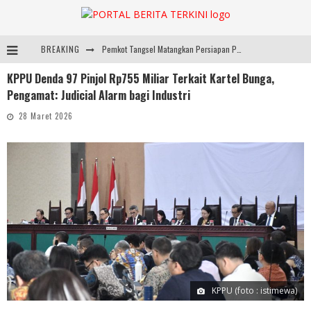
BREAKING
Pemkot Tangsel Matangkan Persiapan Peringatan HUT Ke-81 Kemerdekaan RI
KPPU Denda 97 Pinjol Rp755 Miliar Terkait Kartel Bunga,
ARYADUTA Lippo Village Ajak Keluarga Rayakan HAN 2026 Lewat Family Photo Walk Bersama Kanca Kids dan Boylagi
Pengamat: Judicial Alarm bagi Industri
Sarana PAUD Diperkuat, Tangsel Dorong Angka Partisipasi Sekolah Terus Meningkat
28 Maret 2026
Pemkot Tangsel Kembangkan 36 Pos Lansia, Benyamin: Wujudkan Lansia Sehat, Aktif, dan Bahagia
KPPU (foto : istimewa)