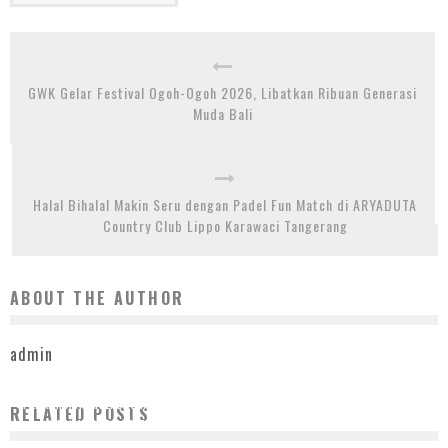
GWK Gelar Festival Ogoh-Ogoh 2026, Libatkan Ribuan Generasi
Muda Bali
Halal Bihalal Makin Seru dengan Padel Fun Match di ARYADUTA
Country Club Lippo Karawaci Tangerang
ABOUT THE AUTHOR
admin
PERKEMBANGAN EKONOMI DIGITAL MEMBUTUHKAN KERANGKA HUKUM PERSAINGAN
RELATED POSTS
USAHA YANG DAPAT MENJAMIN KEPASTIAN HUKUM DAN IKLIM INVESTASI