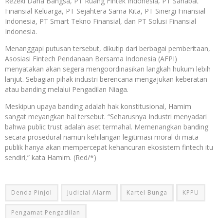
Rezeki Dana Bangsa, PT Ruang Fintek Indonesia, PT Sahabat
Finansial Keluarga, PT Sejahtera Sama Kita, PT Sinergi Finansial
Indonesia, PT Smart Tekno Finansial, dan PT Solusi Finansial
Indonesia.
Menanggapi putusan tersebut, dikutip dari berbagai pemberitaan,
Asosiasi Fintech Pendanaan Bersama Indonesia (AFPI)
menyatakan akan segera mengoordinasikan langkah hukum lebih
lanjut. Sebagian pihak industri berencana mengajukan keberatan
atau banding melalui Pengadilan Niaga.
Meskipun upaya banding adalah hak konstitusional, Hamim
sangat meyangkan hal tersebut. “Seharusnya Industri menyadari
bahwa public trust adalah aset termahal. Memenangkan banding
secara prosedural namun kehilangan legitimasi moral di mata
publik hanya akan mempercepat kehancuran ekosistem fintech itu
sendiri,” kata Hamim. (Red/*)
Denda Pinjol
Judicial Alarm
Kartel Bunga
KPPU
Pengamat Pengadilan