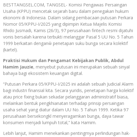
BESTTANGSEL.COM, TANGSEL- Komisi Pengawas Persaingan
Usaha (KPPU) mencetak sejarah baru dalam penegakan hukum
ekonomi di Indonesia. Dalam sidang pembacaan putusan Perkara
Nomor 05/KPPU-I/2025 yang dipimpin Ketua Majelis Komisi
Rhido Jusmadi, Kamis (26/3), 97 perusahaan fintech resmi dijatuhi
vonis bersalah karena terbukti melanggar Pasal 5 UU No. 5 Tahun
1999 berkaitan denganŵ penetapan suku bunga secara kolektif
(kartel).
Praktisi Hukum dan Pengamat Kebijakan Publik, Abdul
Hamim Jauzie
, menyebut putusan ini merupakan sebuah sinyal
bahaya bagi ekosistem keuangan digital.
“Putusan Perkara 05/KPPU-I/2025 ini adalah sebuah Judicial Alarm
bagi industri finansial kita. Secara yuridis, penetapan harga kolektif
atau price fixing bukan sekadar pelanggaran administratif biasa,
melainkan bentuk pengkhianatan terhadap prinsip persaingan
usaha sehat yang diatur dalam UU No. 5 Tahun 1999. Ketika 97
perusahaan bersekongkl menyeragamkan bunga, daya tawar
konsumen menjadi lumpuh total,” kata Hamim.
Lebih lanjut, Hamim menekankan pentingmya perlindungan hak-