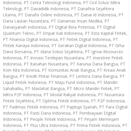
Indonesia, PT Cerita Teknologi Indonesia, PT Cicil Solusi Mitra
Teknologi, PT Danadidik Indonesia, PT Danafina Sejahtera
Utama, PT Danafix Online Indonesia, PT Danai Id Indonesia, PT
Dana Lautan Nusantara, PT Danamas Insan Medika, PT
Danasyariah Indonesia, PT Digital Bina Potensia, PT Digital
Quantum Tekno, PT Empat Kali Indonesia, PT Esta Kapital Fintek,
PT Finansia Digital Indonesia, PT Fintek Digital Indonesia, PT
Fintek Kanaya Indonesia, PT Gerakan Digital Indonesia, PT Grha
Dana Bersama, PT Idana Solusi Sejahtera, PT Igrow Resources
Indonesia, PT Inovasi Terdepan Nusantara, PT Investree Fintek
Indonesia, PT Itanahan Nusantara, PT Karunia Dana Bangsa, PT
Koin Kita Indonesia, PT Komunitas Anak Bangsa, PT Kreasi Anak
Bangsa, PT Kredit Pintar Finansial, PT Lentera Dana Bangsa, PT
Liquid Fintek Indonesia, PT Maju Fund Indonesia, PT Mandiri
Sahabatku, PT Maslahat Bangsa, PT Micro Mandiri Fintek, PT
Mitra P2P Indonesia, PT Modal Rakyat Indonesia, PT Nusantara
Fintek Sejahtera, PT Optima Fintek Indonesia, PT P2P Indonesia,
PT Padimas Fintek Indonesia, PT Papitupi Syariah, PT Para Digital
Indonesia, PT Pasti Dana Indonesia, PT Pembiayaan Digital
Indonesia, PT People Fintek Indonesia, PT Pinjam Meminjam
Indonesia, PT Plus Ultra Indonesia, PT Prima Fintek Indonesia, PT