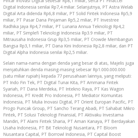
Pintar Inovasi Digital sebesar Rp8,1 miliar, serta PT Finaccel
Digital Indonesia senilai Rp7,4 miliar. Selanjutnya, PT Astra Welab
Digital Arta didenda Rp6,8 miliar, PT Solid Fintek Indonesia Rp5,9
miliar, PT Pasar Dana Pinjaman Rp5,2 miliar, PT Investree
Radhika Jaya Rp4,7 miliar, PT Lunaria Annua Teknologi Rp4,2
miliar, PT Simplefi Teknologi Indonesia Rp3.9 miliar, PT
Mitrausaha Indonesia Grup Rp3,5 miliar, PT Crowde Membangun
Bangsa Rp3,1 miliar, PT Dana Kini Indonesia Rp2,8 miliar, dan PT
Digital Alpha Indonesia senilai Rp2,5 miliar.
Selain nama-nama dengan denda yang besar di atas, Majelis juga
menjatuhkan denda masing-masing sebesar Rp1.000.000.000
(satu miliar rupiah) kepada 77 perusahaan lainnya, yang meliputi:
PT Indo Fin Tek, PT Digital Tunai Kita, PT Ammana Fintek
Syariah, PT Dana Merdeka, PT Intekno Raya, PT Kas Wagon
Indonesia, PT Kredit Pro Indonesia, PT Mediator Komunitas
Indonesia, PT Mulia Inovasi Digital, PT Orient Europan Pacific, PT
Progo Puncak Group, PT Sancho Terang Abadi, PT Sahabat Mikro
Fintek, PT Solusi Teknologi Finansial, PT Aktivaku Investama
Mandiri, PT Alami Fintek Sharia, PT Aman Kanaya, PT Berdayakan
Usaha Indonesia, PT Bit Teknologi Nusantara, PT Bloom
Nusantara Capital, PT Borrowl Indonesia, PT Capital Boost