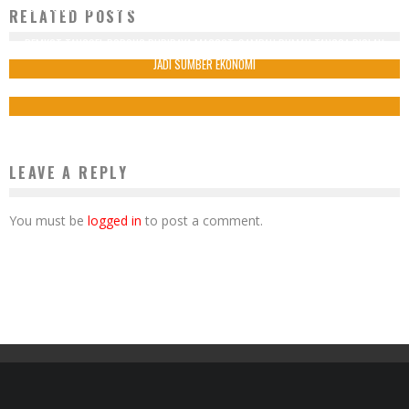
SENYUM PENUH SYUKUR MARTO LIHAT RUMAHNYA YANG BAGUS USAI DIBEDAH
RELATED POSTS
PEMKOT TANGSEL
PEMKOT TANGSEL DORONG BUDIDAYA MAGGOT, SAMPAH RUMAH TANGGA DIOLAH
11 Juli 2024
JADI SUMBER EKONOMI
29 Januari 2026
LEAVE A REPLY
You must be
logged in
to post a comment.