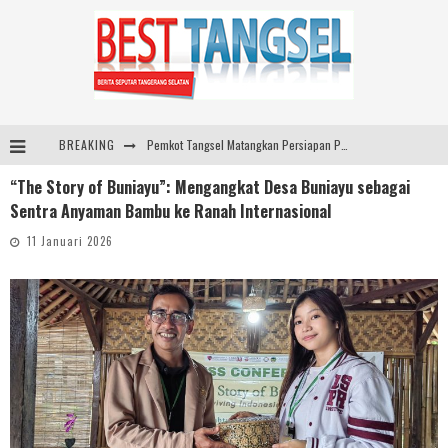
BREAKING
Pemkot Tangsel Matangkan Persiapan Peringatan HUT Ke-81 Kemerdekaan RI
“The Story of Buniayu”: Mengangkat Desa Buniayu sebagai
ARYADUTA Lippo Village Ajak Keluarga Rayakan HAN 2026 Lewat Family Photo Walk Bersama Kanca Kids dan Boylagi
Sentra Anyaman Bambu ke Ranah Internasional
Sarana PAUD Diperkuat, Tangsel Dorong Angka Partisipasi Sekolah Terus Meningkat
11 Januari 2026
Pemkot Tangsel Kembangkan 36 Pos Lansia, Benyamin: Wujudkan Lansia Sehat, Aktif, dan Bahagia