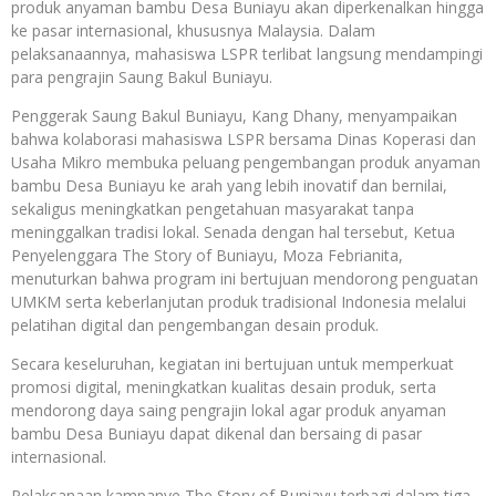
produk anyaman bambu Desa Buniayu akan diperkenalkan hingga
ke pasar internasional, khususnya Malaysia. Dalam
pelaksanaannya, mahasiswa LSPR terlibat langsung mendampingi
para pengrajin Saung Bakul Buniayu.
Penggerak Saung Bakul Buniayu, Kang Dhany, menyampaikan
bahwa kolaborasi mahasiswa LSPR bersama Dinas Koperasi dan
Usaha Mikro membuka peluang pengembangan produk anyaman
bambu Desa Buniayu ke arah yang lebih inovatif dan bernilai,
sekaligus meningkatkan pengetahuan masyarakat tanpa
meninggalkan tradisi lokal. Senada dengan hal tersebut, Ketua
Penyelenggara The Story of Buniayu, Moza Febrianita,
menuturkan bahwa program ini bertujuan mendorong penguatan
UMKM serta keberlanjutan produk tradisional Indonesia melalui
pelatihan digital dan pengembangan desain produk.
Secara keseluruhan, kegiatan ini bertujuan untuk memperkuat
promosi digital, meningkatkan kualitas desain produk, serta
mendorong daya saing pengrajin lokal agar produk anyaman
bambu Desa Buniayu dapat dikenal dan bersaing di pasar
internasional.
Pelaksanaan kampanye The Story of Buniayu terbagi dalam tiga