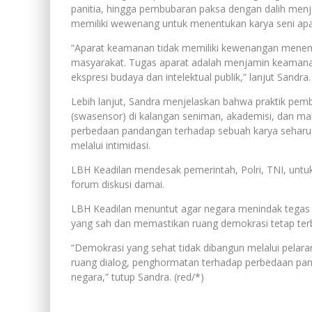
panitia, hingga pembubaran paksa dengan dalih men
memiliki wewenang untuk menentukan karya seni apa 
“Aparat keamanan tidak memiliki kewenangan menentu
masyarakat. Tugas aparat adalah menjamin keamana
ekspresi budaya dan intelektual publik,” lanjut Sandra.
Lebih lanjut, Sandra menjelaskan bahwa praktik pemb
(swasensor) di kalangan seniman, akademisi, dan m
perbedaan pandangan terhadap sebuah karya seharusny
melalui intimidasi.
LBH Keadilan mendesak pemerintah, Polri, TNI, untu
forum diskusi damai.
LBH Keadilan menuntut agar negara menindak tegas p
yang sah dan memastikan ruang demokrasi tetap terb
“Demokrasi yang sehat tidak dibangun melalui pelar
ruang dialog, penghormatan terhadap perbedaan pa
negara,” tutup Sandra. (red/*)