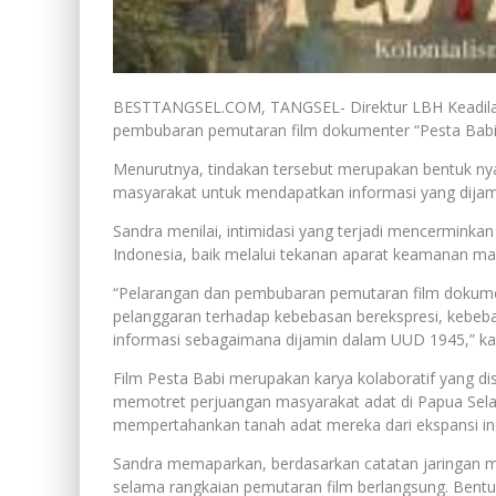
BESTTANGSEL.COM, TANGSEL- Direktur LBH Keadilan
pembubaran pemutaran film dokumenter “Pesta Babi” 
Menurutnya, tindakan tersebut merupakan bentuk ny
masyarakat untuk mendapatkan informasi yang dijamin
Sandra menilai, intimidasi yang terjadi mencerminka
Indonesia, baik melalui tekanan aparat keamanan maupu
“Pelarangan dan pembubaran pemutaran film dokumen
pelanggaran terhadap kebebasan berekspresi, kebe
informasi sebagaimana dijamin dalam UUD 1945,” kat
Film Pesta Babi merupakan karya kolaboratif yang dis
memotret perjuangan masyarakat adat di Papua Selat
mempertahankan tanah adat mereka dari ekspansi indu
Sandra memaparkan, berdasarkan catatan jaringan masy
selama rangkaian pemutaran film berlangsung. Bentu