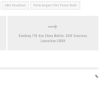
LBH Keadilan
Pelarangan Film Pesta Babi
Gandeng ITB dan China Mobile, ASIX Sinarmas
Luncurkan LIBRA