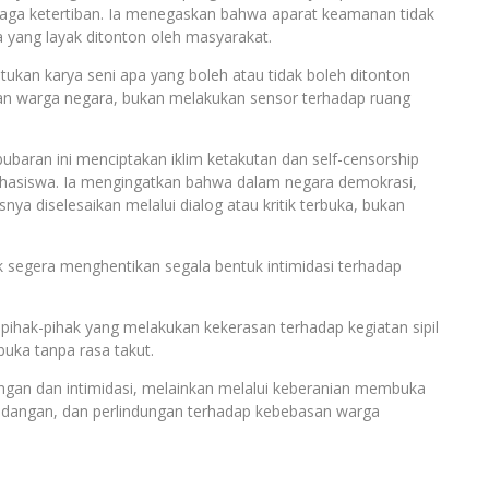
jaga ketertiban. Ia menegaskan bahwa aparat keamanan tidak
yang layak ditonton oleh masyarakat.
kan karya seni apa yang boleh atau tidak boleh ditonton
n warga negara, bukan melakukan sensor terhadap ruang
ubaran ini menciptakan iklim ketakutan dan self-censorship
ahasiswa. Ia mengingatkan bahwa dalam negara demokrasi,
a diselesaikan melalui dialog atau kritik terbuka, bukan
k segera menghentikan segala bentuk intimidasi terhadap
ihak-pihak yang melakukan kekerasan terhadap kegiatan sipil
uka tanpa rasa takut.
angan dan intimidasi, melainkan melalui keberanian membuka
ndangan, dan perlindungan terhadap kebebasan warga