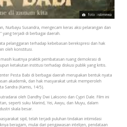
foto : istimewa
, Nurbayu Susandra, mengecam keras aksi pelarangan dan
yang terjadi di berbagai daerah.
ata pelanggaran terhadap kebebasan berekspresi dan hak
 oleh konstitusi.
n masih kuatnya praktik pembatasan ruang demokrasi di
n ketakutan institusi terhadap diskusi publik yang kritis.
ter Pesta Babi di berbagai daerah merupakan bentuk nyata
basan akademik, dan hak masyarakat untuk memperoleh
a Sandra (Kamis, 14/5).
utradarai oleh Dandhy Dwi Laksono dan Cypri Dale. Film ini
an, seperti suku Marind, Yei, Awyu, dan Muyu, dalam
stri skala besar.
arakat sipil, telah terjadi puluhan tindakan intimidasi
knya beragam, mulai dari pengawasan intelijen, pendataan