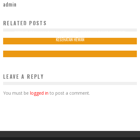
admin
RELATED POSTS
OMBUDSMAN APRESIASI KEMENTAN STABILKAN HARGA AYAM HIDUP
PERKUAT KETAHANAN PANGAN, INDONESIA–AUSTRALIA BAHAS PROTOKOL
5 Juli 2025
KESEHATAN HEWAN
6 Juli 2025
LEAVE A REPLY
You must be
logged in
to post a comment.