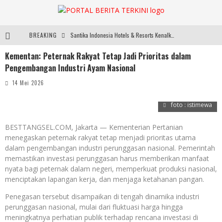
BREAKING
Santika Indonesia Hotels & Resorts Kenalkan Dunia Perhotelan Kepada Anak-anak Asuhan SOS Children’s Villages di Indonesia
Kementan: Peternak Rakyat Tetap Jadi Prioritas dalam
SMARTFREN Luncurkan Unlimited 5G Tanpa Batas di Semarang, Dukung Kebutuhan Digital Masyarakat
Pengembangan Industri Ayam Nasional
Sinar Mas Land Hadirkan BSD Urbanatura Eco Urban Park, Inisiatif Ruang Terbuka Hijau Inklusif untuk Kota yang Berkelanjutan
14 Mei 2026
Digelar di JIExpo Kemayoran, IndoBeauty Expo 2026 Hadirkan 65 Tenant Kecantikan di 8 Negara
foto : istimewa
BESTTANGSEL.COM, Jakarta — Kementerian Pertanian
menegaskan peternak rakyat tetap menjadi prioritas utama
dalam pengembangan industri perunggasan nasional. Pemerintah
memastikan investasi perunggasan harus memberikan manfaat
nyata bagi peternak dalam negeri, memperkuat produksi nasional,
menciptakan lapangan kerja, dan menjaga ketahanan pangan.
Penegasan tersebut disampaikan di tengah dinamika industri
perunggasan nasional, mulai dari fluktuasi harga hingga
meningkatnya perhatian publik terhadap rencana investasi di