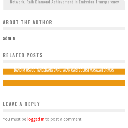
Network, Raih Diamond Achievement in Emission Transparency
ABOUT THE AUTHOR
admin
RELATED POSTS
BENYAMIN-PILAR BERSAMA RIBUAN MASYARAKAT IKUTI CAR FREE DAY BSD
4 Agustus 2024
DANDIM 05/06 TANGERANG BARU, AKAN CARI SOLUSI MASALAH ORMAS
5 Desember 2021
LEAVE A REPLY
You must be
logged in
to post a comment.