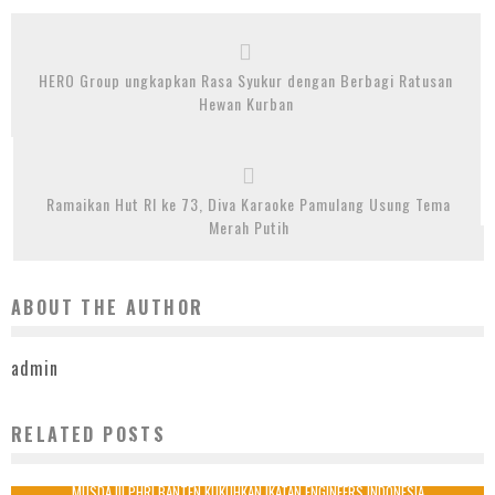
HERO Group ungkapkan Rasa Syukur dengan Berbagi Ratusan
Hewan Kurban
Ramaikan Hut RI ke 73, Diva Karaoke Pamulang Usung Tema
Merah Putih
ABOUT THE AUTHOR
admin
RELATED POSTS
MENJADI PAHLAWAN DENGAN DONOR DARAH
24 Juli 2017
MUSDA III PHRI BANTEN KUKUHKAN IKATAN ENGINEERS INDONESIA