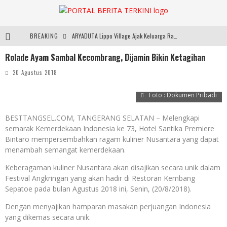
BREAKING
ARYADUTA Lippo Village Ajak Keluarga Rayakan HAN 2026 Lewat Family Photo Walk Bersama Kanca Kids dan Boylagi
Rolade Ayam Sambal Kecombrang, Dijamin Bikin Ketagihan
Sarana PAUD Diperkuat, Tangsel Dorong Angka Partisipasi Sekolah Terus Meningkat
20 Agustus 2018
Santika Indonesia Hotels & Resorts Kenalkan Dunia Perhotelan Kepada Anak-anak Asuhan SOS Children’s Villages di Indonesia
Foto : Dokumen Pribadi
SMARTFREN Luncurkan Unlimited 5G Tanpa Batas di Semarang, Dukung Kebutuhan Digital Masyarakat
BESTTANGSEL.COM, TANGERANG SELATAN – Melengkapi
semarak Kemerdekaan Indonesia ke 73, Hotel Santika Premiere
Bintaro mempersembahkan ragam kuliner Nusantara yang dapat
menambah semangat kemerdekaan.
Keberagaman kuliner Nusantara akan disajikan secara unik dalam
Festival Angkringan yang akan hadir di Restoran Kembang
Sepatoe pada bulan Agustus 2018 ini, Senin, (20/8/2018).
Dengan menyajikan hamparan masakan perjuangan Indonesia
yang dikemas secara unik.