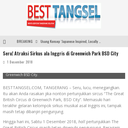
BREAKING
Usung Konsep ‘Japanese Inspired, Locally Produced’, Brand Lokal Yukito Hadirkan Pakaian Oversize Cotton-Linen Blend ke Pasar Indonesia
Seru! Atraksi Sirkus ala Inggris di Greenwich Park BSD City
Diabetes Connection Care Eka Hospital BSD Hadirkan Pendekatan Komprehensif Tangani Diabetes dan Obesitas
1 Desember 2018
Pemkot Tangsel Kembangkan 36 Pos Lansia, Benyamin: Wujudkan Lansia Sehat, Aktif, dan Bahagia
Pengunjung memadati hall pertunjukkan The Great British Circus di
Greenwich BSD City.
Dari Lapangan Sekolah ke Podium Juara: SMP KP Ciparay dan SMP 1 Kutawaringin Menangi Puncak PLN Mobile
BESTTANGSEL.COM, TANGERANG – Seru, lucu, menegangkan.
Itu akan Anda rasakan jika nonton pertunjukkan sircus “The Great
British Circus di Greenwich Park, BSD City”. Memasuki hari
terakhir gelaran kelompok sirkus musikal asal Inggris ini, tampak
masih tetap dibanjiri pengunjung.
Hingga hari ini, Sabtu 1 Desember 2018,
hall
pertunjukkan The
Great British Circus masih tetap dipenuhi pengunjung. Beragam