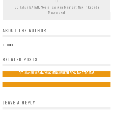
60 Tahun BATAN, Sosialisasikan Manfaat Nuklir kepada
Masyarakat
ABOUT THE AUTHOR
admin
RELATED POSTS
SANDRA MILENA ALMEIDA TELAN UANG SEBANYAK RP 120 JUTA
12 Mei 2017
PERJALANAN WISATA YANG MENAWARKAN SEKS TAK TERBATAS
9 Oktober 2017
LEAVE A REPLY