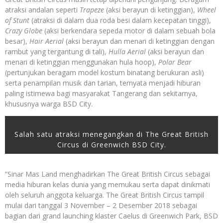
atraksi andalan seperti
Trapeze
(aksi berayun di ketinggian),
Wheel
of Stunt
(atraksi di dalam dua roda besi dalam kecepatan tinggi),
Crazy Globe
(aksi berkendara sepeda motor di dalam sebuah bola
besar),
Hair Aerial
(aksi berayun dan menari di ketinggian dengan
rambut yang tergantung di tali),
Hulla Aerial
(aksi berayun dan
menari di ketinggian menggunakan hula hoop),
Polar Bear
(pertunjukan beragam model kostum binatang berukuran asli)
serta penampilan musik dan tarian, ternyata menjadi hiburan
paling istimewa bagi masyarakat Tangerang dan sekitarnya,
khususnya warga BSD City.
Salah satu atraksi menegangkan di The Great British
Circus di Greenwich BSD City.
“Sinar Mas Land menghadirkan The Great British Circus sebagai
media hiburan kelas dunia yang memukau serta dapat dinikmati
oleh seluruh anggota keluarga. The Great British Circus tampil
mulai dari tanggal 3 November – 2 Desember 2018 sebagai
bagian dari grand launching klaster Caelus di Greenwich Park, BSD