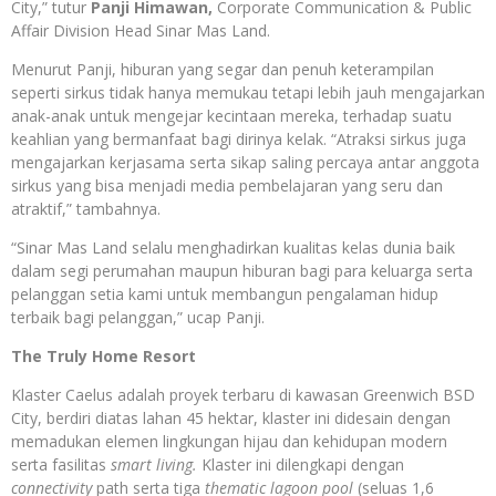
City,” tutur
Panji Himawan,
Corporate Communication & Public
Affair Division Head Sinar Mas Land.
Menurut Panji, hiburan yang segar dan penuh keterampilan
seperti sirkus tidak hanya memukau tetapi lebih jauh mengajarkan
anak-anak untuk mengejar kecintaan mereka, terhadap suatu
keahlian yang bermanfaat bagi dirinya kelak. “Atraksi sirkus juga
mengajarkan kerjasama serta sikap saling percaya antar anggota
sirkus yang bisa menjadi media pembelajaran yang seru dan
atraktif,” tambahnya.
“Sinar Mas Land selalu menghadirkan kualitas kelas dunia baik
dalam segi perumahan maupun hiburan bagi para keluarga serta
pelanggan setia kami untuk membangun pengalaman hidup
terbaik bagi pelanggan,” ucap Panji.
The Truly Home Resort
Klaster Caelus adalah proyek terbaru di kawasan Greenwich BSD
City, berdiri diatas lahan 45 hektar, klaster ini didesain dengan
memadukan elemen lingkungan hijau dan kehidupan modern
serta fasilitas
smart living.
Klaster ini dilengkapi dengan
connectivity
path serta tiga
thematic lagoon pool
(seluas 1,6