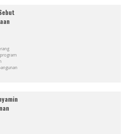
Sebut
yaan
erang
a program
n
bangunan
nyamin
unan