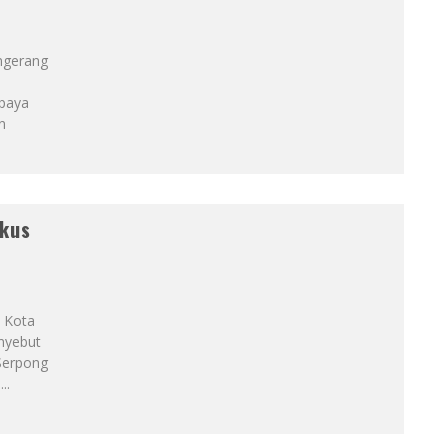
ngerang
upaya
n
okus
 Kota
enyebut
Serpong
a
...