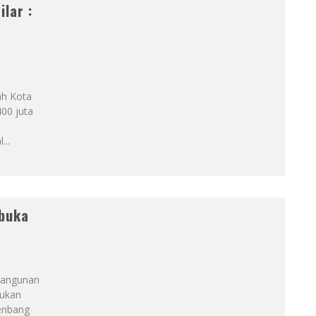
lar :
h Kota
00 juta
l
...
buka
bangunan
kukan
enbang