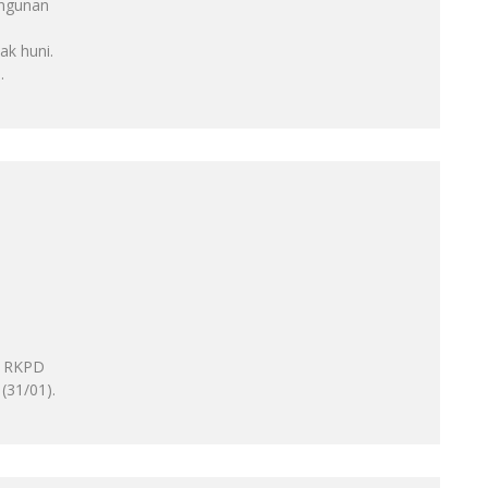
ngunan
ak huni.
..
) RKPD
(31/01).