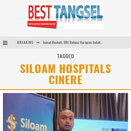
BREAKING
Jumat Berkah, BRI Bekasi Harapan Indah Gaungkan Semangat Berbagi
IKPP Tangerang Mill Dampingi Enam Wilayah Binaan Verifikasi Lapangan Program Kampung Iklim Tingkat Provinsi Banten
TAGGED
SILOAM HOSPITALS
Indo Leather & Footwear dan Indo Garment Textile Expo 2026 Digelar di JIExpo Kemayoran, Bangkitkan Industri Manufaktur Indonesia
CINERE
Dibuka Menkes Budi Gunadi, IndoHealthcare Gakeslab Expo 2026 Tampilkan Inovasi Alat Kesehatan