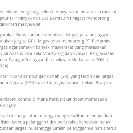
iaan energi bagi seluruh masyarakat, antara lain melalui
ngatur Hilir Minyak dan Gas Bumi (BPH Migas) mendorong
dinikmati masyarakat.
yarakat. Berdasarkan komunikasi dengan para pelanggan,
nakan jargas. BPH Migas terus mendorong PT Pertamina
jargas agar semakin banyak masyarakat yang merasakan
di Anas di sela-sela Monitoring dan Evaluasi Pengawasan
ah Tangga/Pelanggan Kecil wilayah Medan oleh PGN di
024).
itar 47.948 sambungan rumah (SR), yang terdiri dari jargas
nja Negara (APBN), serta jargas mandiri melalui Program
endapati kondisi di mana masyarakat dapat memasak di
a 24 jam.
a ada keluarga atau tetangga yang kesulitan mendapatkan
efisien karena pelanggan tidak perlu takut kehabisan bahan
gunaan jargas ini, sehingga jumlah pelanggannya harus terus