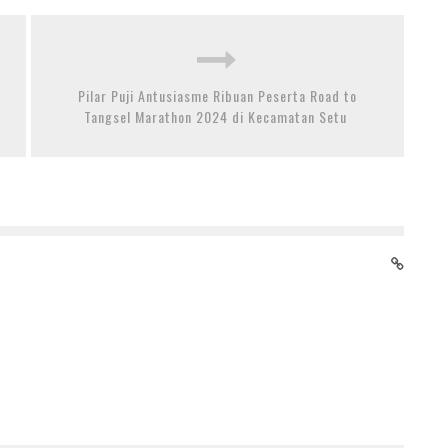
Pilar Puji Antusiasme Ribuan Peserta Road to
Tangsel Marathon 2024 di Kecamatan Setu
POSKO RAFI SEKTOR ESDM BERJALAN LANCAR DAN
AMAN, BPH MIGAS APRESIASI SINERGITAS
STAKEHOLDER