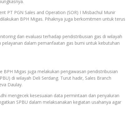
 pungkasnya.
nt PT PGN Sales and Operation (SOR) I Misbachul Munir
dilakukan BPH Migas. Pihaknya juga berkomitmen untuk terus
oring dan evaluasi terhadap pendistribusian gas di wilayah
n pelayanan dalam pemanfaatan gas bumi untuk kebutuhan
ite BPH Migas juga melakukan pengawasan pendistribusian
U) di wilayah Deli Serdang. Turut hadir, Sales Branch
eva Daulay.
hi mengecek kesesuaian data permintaan dan penyaluran
ngatkan SPBU dalam melaksanakan kegiatan usahanya agar