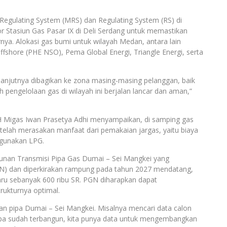
egulating System (MRS) dan Regulating System (RS) di
Stasiun Gas Pasar IX di Deli Serdang untuk memastikan
nya. Alokasi gas bumi untuk wilayah Medan, antara lain
ffshore (PHE NSO), Pema Global Energi, Triangle Energi, serta
elanjutnya dibagikan ke zona masing-masing pelanggan, baik
ah pengelolaan gas di wilayah ini berjalan lancar dan aman,”
Migas Iwan Prasetya Adhi menyampaikan, di samping gas
 telah merasakan manfaat dari pemakaian jargas, yaitu biaya
ggunakan LPG.
unan Transmisi Pipa Gas Dumai – Sei Mangkei yang
PSN) dan diperkirakan rampung pada tahun 2027 mendatang,
u sebanyak 600 ribu SR. PGN diharapkan dapat
rukturnya optimal.
n pipa Dumai – Sei Mangkei. Misalnya mencari data calon
 pipa sudah terbangun, kita punya data untuk mengembangkan