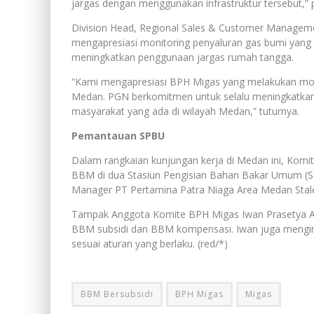
jargas dengan menggunakan infrastruktur tersebut,”
Division Head, Regional Sales & Customer Manageme
mengapresiasi monitoring penyaluran gas bumi yang 
meningkatkan penggunaan jargas rumah tangga.
“Kami mengapresiasi BPH Migas yang melakukan monit
Medan. PGN berkomitmen untuk selalu meningkatka
masyarakat yang ada di wilayah Medan,” tuturnya.
Pemantauan SPBU
Dalam rangkaian kunjungan kerja di Medan ini, Kom
BBM di dua Stasiun Pengisian Bahan Bakar Umum (SPB
Manager PT Pertamina Patra Niaga Area Medan Stal
Tampak Anggota Komite BPH Migas Iwan Prasetya Ad
BBM subsidi dan BBM kompensasi. Iwan juga mengi
sesuai aturan yang berlaku. (red/*)
BBM Bersubsidi
BPH Migas
Migas