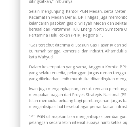
ditingkatkan,” imbuhnya.
Selain mengunjungi Kantor PGN Medan, serta Meter R
Kecamatan Medan Denai, BPH Migas juga memonitor 
kelancaran pasokan gas di wilayah Medan dan sekitar
berasal dari Pertamina Hulu Energi North Sumatera O
Pertamina Hulu Rokan (PHR) Regional 1.
“Gas tersebut diterima di Stasiun Gas Pasar IX dan s
itu rumah tangga, komersial dan industri. Alhamdulill
kata Wahyudi.
Dalam kesempatan yang sama, Anggota Komite BPH 
yang selalu tersedia, pelanggan jargas rumah tangga
yang dikeluarkan lebih murah jika dibandingkan men
Iwan juga mengungkapkan, terkait rencana pembang
merupakan bagian dari Proyek Strategis Nasional (
telah membuka peluang bagi pembangunan jargas bar
mengantisipasi hal tersebut agar pemanfaatan infrast
“PT PGN diharapkan bisa mengantisipasi pembanguna
pelanggan secara lebih intensif supaya nanti ketika