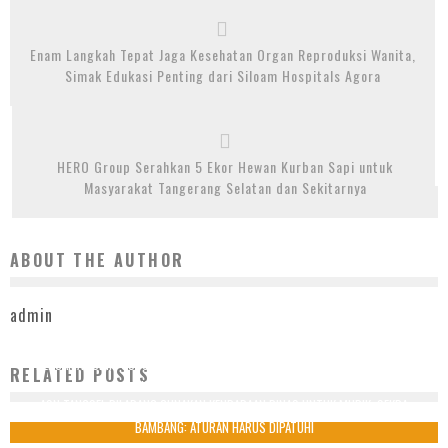
Enam Langkah Tepat Jaga Kesehatan Organ Reproduksi Wanita,
Simak Edukasi Penting dari Siloam Hospitals Agora
HERO Group Serahkan 5 Ekor Hewan Kurban Sapi untuk
Masyarakat Tangerang Selatan dan Sekitarnya
ABOUT THE AUTHOR
admin
BERSAMA KODIM 0506 TANGERANG, ALAM SUTERA TARGETKAN 8.000 DOSIS
RELATED POSTS
VAKSIN UNTUK MASYARAKAT UMUM
ASN TANGSEL DILARANG GUNAKAN KENDARAAN DINAS UNTUK MUDIK, SEKDA
10 Juli 2021
BAMBANG: ATURAN HARUS DIPATUHI