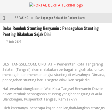
BREAKING
Dari Lapangan Sekolah ke Podium Juara: SMP KP Ciparay dan SMP 1 Kutawaringin Menangi Puncak PLN Mobile
Gelar Rembuk Stunting Benyamin : Pencegahan Stunting
Usung Konsep ‘Japanese Inspired, Locally Produced’, Brand Lokal Yukito Hadirkan Pakaian Oversize Cotton-Linen Blend ke Pasar Indonesia
Penting Dilakukan Sejak Dini
Diabetes Connection Care Eka Hospital BSD Hadirkan Pendekatan Komprehensif Tangani Diabetes dan Obesitas
7 Juli 2022
Pemkot Tangsel Kembangkan 36 Pos Lansia, Benyamin: Wujudkan Lansia Sehat, Aktif, dan Bahagia
BESTTANGSEL.COM, CIPUTAT – Pemerintah Kota Tangerang
Selatan (Tangsel) akan melakukan berbagai langkah aksi untuk
mencegah dan menekan angka stunting di wilayahnya. Dimana,
pencegahan stunting harus segera dilakukan sejak dini.
Hal tersebut diungkapkan Wali Kota Tangsel Benyamin Davnie
dalam rembuk penanganan stunting yang berlangsung di Aula
Blandongan, Puspemkot Tangsel, Kamis (7/7).
Oleh karenanya, beberapa kajian dan langkah-langkah strategis