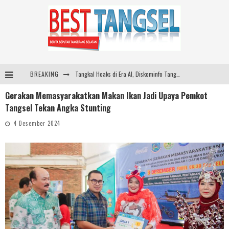
BREAKING
Tangkal Hoaks di Era AI, Diskominfo Tangsel dan Nahdlatul Ulama Perkuat Literasi Digital
Gerakan Memasyarakatkan Makan Ikan Jadi Upaya Pemkot
Tea Masters Cup Indonesia Perkuat Pengembangan Specialty Tea
Tangsel Tekan Angka Stunting
Dari Lapangan Sekolah ke Podium Juara: SMP KP Ciparay dan SMP 1 Kutawaringin Menangi Puncak PLN Mobile
4 Desember 2024
Peternak Angkat Jempol! Mentan Amran Tahan Kenaikan Harga Pakan, Genjot Penyerapan Telur