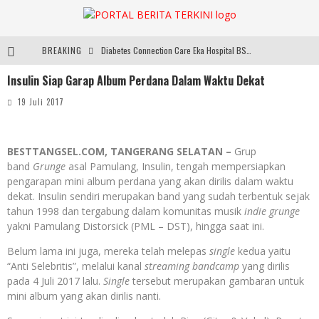
BREAKING
Diabetes Connection Care Eka Hospital BSD Hadirkan Pendekatan Komprehensif Tangani Diabetes dan Obesitas
Insulin Siap Garap Album Perdana Dalam Waktu Dekat
Pemkot Tangsel Kembangkan 36 Pos Lansia, Benyamin: Wujudkan Lansia Sehat, Aktif, dan Bahagia
19 Juli 2017
Pemkot Tangsel Matangkan Persiapan Peringatan HUT Ke-81 Kemerdekaan RI
ARYADUTA Lippo Village Ajak Keluarga Rayakan HAN 2026 Lewat Family Photo Walk Bersama Kanca Kids dan Boylagi
BESTTANGSEL.COM, TANGERANG SELATAN –
Grup
band
Grunge
asal Pamulang, Insulin, tengah mempersiapkan
pengarapan mini album perdana yang akan dirilis dalam waktu
dekat. Insulin sendiri merupakan band yang sudah terbentuk sejak
tahun 1998 dan tergabung dalam komunitas musik
indie grunge
yakni Pamulang Distorsick (PML – DST), hingga saat ini.
Belum lama ini juga, mereka telah melepas
single
kedua yaitu
“Anti Selebritis”, melalui kanal
streaming bandcamp
yang dirilis
pada 4 Juli 2017 lalu.
Single
tersebut merupakan gambaran untuk
mini album yang akan dirilis nanti.