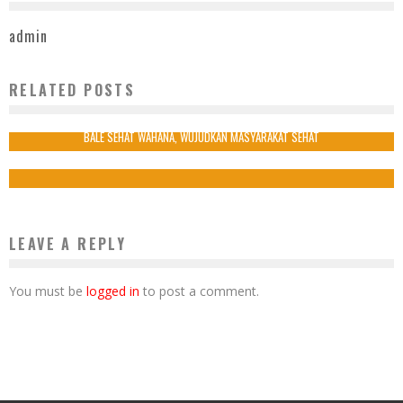
admin
RELATED POSTS
KENALI GEJALA KANKER PADA ANAK
7 Agustus 2017
BALE SEHAT WAHANA, WUJUDKAN MASYARAKAT SEHAT
2 November 2017
LEAVE A REPLY
You must be
logged in
to post a comment.