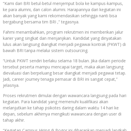
“Kami dari BRI betul-betul menjemput bola ke kampus-kampus,
ke para alumni, dan calon alumni. Harapannya dari kegiatan ini
akan banyak yang kami rekomendasikan sehingga nanti bisa
bergabung bersama tim BRI ,” tegasnya.
Fahmi menambahkan, program rekrutmen ini memberikan jalur
karier yang singkat dan menjanjikan. Kandidat yang dinyatakan
lulus akan langsung diangkat menjadi pegawai kontrak (PKWT) di
bawah BRI tanpa melalui sistem outsourcing.
“Untuk PKWT sendiri berlaku selama 18 bulan. Jika dalam periode
tersebut peserta mampu mencapai target, maka akan langsung
dievaluasi dan berpeluang besar diangkat menjadi pegawai tetap.
Jadi, career journey tenaga pemasar di BRI ini sangat cepat,”
jelasnya.
Proses rekrutmen dimulai dengan wawancara langsung pada hari
kegiatan. Para kandidat yang memenuhi kualifikasi akan
melanjutkan ke tahap psikotes daring dalam waktu 14 hari ke
depan, sebelum akhirnya mengikuti wawancara dengan user di
tahap akhir.
“Kegiatan Campus Hiring di Bogor ini diharapkan menjadi langkah