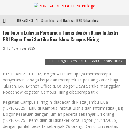
BREAKING
Sinar Mas Land Hadirkan BSD Urbanatura Eco Urban Park, Inisiatif Ruang Terbuka Hijau Inklusif untuk Kota yang Berkelanjutan
Jembatani Lulusan Perguruan Tinggi dengan Dunia Industri,
Digelar di JIExpo Kemayoran, IndoBeauty Expo 2026 Hadirkan 65 Tenant Kecantikan di 8 Negara
BRI Bogor Dewi Sartika Roadshow Campus Hiring
Indo Leather & Footwear dan Indo Garment Textile Expo 2026 Digelar di JIExpo Kemayoran, Bangkitkan Industri Manufaktur Indonesia
19 November 2025
Dibuka Menkes Budi Gunadi, IndoHealthcare Gakeslab Expo 2026 Tampilkan Inovasi Alat Kesehatan
BRI Bogor Dewi Sartika saat Campus Hiring.
BESTTANGSEL.COM, Bogor – Dalam upaya mempercepat
penyerapan tenaga kerja dan memperluas peluang karier bagi
lulusan, BRI Branch Office (BO) Bogor Dewi Sartika menggelar
Roadshow kegiatan Campus Hiring dibeberapa titik.
Kegiatan Campus Hiring ini diadakan di Plaza Jambu Dua
(15/10/2025). Lalu di Kampus Institut Bisnis dan Informatika (IBI)
Bogor Kesatuan dengan jumlah peserta sebanyak 54 orang
(16/10/2025). Kemudian di Disnaker Kota Bogor (11/11/2025)
dengan jumlah peserta sebanyak 26 orang. Dan di Universitas