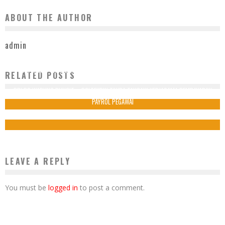
ABOUT THE AUTHOR
admin
BRI MABES TNI CILANGKAP MERIAHKAN AIR FORCE RUN 2025, SELALU BERI
RELATED POSTS
DUKUNGAN TERBAIK
BRI BO WARUNG BUNCIT – POLTEKPIN TANDA TANGANI KERJASAMA PEMBAYARAN
23 Desember 2025
PAYROL PEGAWAI
22 Januari 2026
LEAVE A REPLY
You must be
logged in
to post a comment.