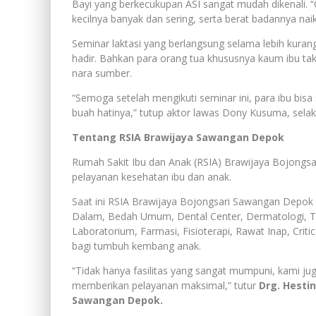
Bayi yang berkecukupan ASI sangat mudah dikenali. “Cir
kecilnya banyak dan sering, serta berat badannya naik
Seminar laktasi yang berlangsung selama lebih kuran
hadir. Bahkan para orang tua khususnya kaum ibu ta
nara sumber.
“Semoga setelah mengikuti seminar ini, para ibu bis
buah hatinya,” tutup aktor lawas Dony Kusuma, sela
Tentang RSIA Brawijaya Sawangan Depok
Rumah Sakit Ibu dan Anak (RSIA) Brawijaya Bojongs
pelayanan kesehatan ibu dan anak.
Saat ini RSIA Brawijaya Bojongsari Sawangan Depok t
Dalam, Bedah Umum, Dental Center, Dermatologi, TH
Laboratorium, Farmasi, Fisioterapi, Rawat Inap, Critic
bagi tumbuh kembang anak.
“Tidak hanya fasilitas yang sangat mumpuni, kami ju
memberikan pelayanan maksimal,” tutur
Drg. Hestin
Sawangan Depok.