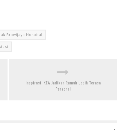
nak Brawijaya Hospital
ktasi
Inspirasi IKEA Jadikan Rumah Lebih Terasa
Personal