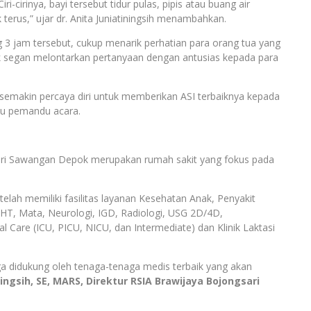
i-cirinya, bayi tersebut tidur pulas, pipis atau buang air
 terus,” ujar dr. Anita Juniatiningsih menambahkan.
g 3 jam tersebut, cukup menarik perhatian para orang tua yang
k segan melontarkan pertanyaan dengan antusias kepada para
a semakin percaya diri untuk memberikan ASI terbaiknya kepada
ku pemandu acara.
ari Sawangan Depok merupakan rumah sakit yang fokus pada
elah memiliki fasilitas layanan Kesehatan Anak, Penyakit
T, Mata, Neurologi, IGD, Radiologi, USG 2D/4D,
al Care (ICU, PICU, NICU, dan Intermediate) dan Klinik Laktasi
ga didukung oleh tenaga-tenaga medis terbaik yang akan
ingsih, SE, MARS, Direktur RSIA Brawijaya Bojongsari