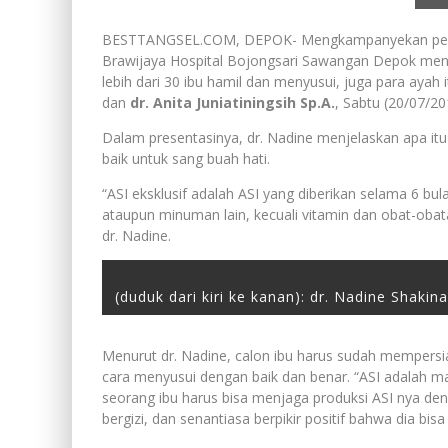
BESTTANGSEL.COM, DEPOK- Mengkampanyekan pentingn
Brawijaya Hospital Bojongsari Sawangan Depok meng
lebih dari 30 ibu hamil dan menyusui, juga para ayah
dan
dr. Anita Juniatiningsih Sp.A.
, Sabtu (20/07/20
Dalam presentasinya, dr. Nadine menjelaskan apa itu
baik untuk sang buah hati.
“ASI eksklusif adalah ASI yang diberikan selama 6 bu
ataupun minuman lain, kecuali vitamin dan obat-obata
dr. Nadine.
(duduk dari kiri ke kanan): dr. Nadine Shakina
Menurut dr. Nadine, calon ibu harus sudah mempersi
cara menyusui dengan baik dan benar. “ASI adalah mak
seorang ibu harus bisa menjaga produksi ASI nya d
bergizi, dan senantiasa berpikir positif bahwa dia bis