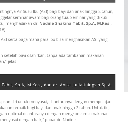
ya Air Susu Ibu (ASI) bagi bayi dan anak hingga 2 tahun,
gelar seminar awam bagi orang tua. Seminar yang diikuti
 itu, menghadirkan
dr
.
Nadine Shakina Tabit, Sp.A, M.Kes.
,
19).
 ASI serta bagaimana para ibu bisa menghasilkan ASI yang
lan setelah bayi dilahirkan, tanpa ada tambahan makanan
n,” jelas
 Tabit, Sp.A, M.Kes., dan dr. Anita Juniatiningsih Sp.A.
apkan diri untuk menyusui, di antaranya dengan mempelajari
anan terbaik bagi bayi dan anak hingga 2 tahun. Untuk itu,
engan optimal di antaranya dengan mengkonsumsi makanan
a menyusui dengan baik,” papar dr. Nadine.