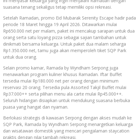
ini menyasar keluarga yang ingin menjalani Ramadan dengan
suasana tenang sekaligus tetap memiliki opsi rekreasi.
Setelah Ramadan, promo Eid Mubarak Serenity Escape hadir pada
periode 18 Maret hingga 19 April 2026. Ditawarkan mulai
Rp650.000 net per malam, paket ini mencakup sarapan untuk dua
orang serta satu loyang pizza sebagai sajian tambahan untuk
dinikmati bersama keluarga. Untuk paket dua malam seharga
Rp1.350.000 net, tamu juga akan memperoleh tiket SQP Park
untuk dua orang.
Selain promo kamar, Ramada by Wyndham Serpong juga
menawarkan program kuliner khusus Ramadan. Iftar Buffet
tersedia mulai Rp180.000 net per orang dengan minimum
reservasi 20 orang. Tersedia pula Assorted Takjil Buffet mulai
Rp37.000++ serta pilihan menu ala carte mulai Rp45.000++.
Seluruh hidangan disiapkan untuk mendukung suasana berbuka
puasa yang hangat dan nyaman.
Berlokasi strategis di kawasan Serpong dengan akses mudah ke
SQP Park, Ramada by Wyndham Serpong menargetkan keluarga
dan wisatawan domestik yang mencari pengalaman staycation
praktis dengan nilai tambah rekreasi.