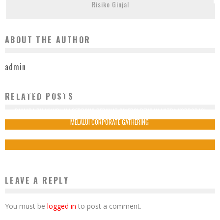
Risiko Ginjal
ABOUT THE AUTHOR
admin
RAMADA BY WYNDHAM SERPONG HADIRKAN “ALOHA 2026”: RAYAKAN NATAL DAN
RELATED POSTS
TAHUN BARU DENGAN NUANSA TROPIS DI BSD
RAMADA BY WYNDHAM SERPONG PERKUAT SINERGI DENGAN MITRA KORPORASI
10 November 2025
MELALUI CORPORATE GATHERING
8 Juni 2026
LEAVE A REPLY
You must be
logged in
to post a comment.