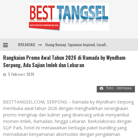
BREAKING
Usung Konsep ‘Japanese Inspired, Locally Produced’, Brand Lokal Yukito Hadirkan Pakaian Oversize Cotton-Linen Blend ke Pasar Indonesia
Rangkaian Promo Awal Tahun 2026 di Ramada by Wyndham
Diabetes Connection Care Eka Hospital BSD Hadirkan Pendekatan Komprehensif Tangani Diabetes dan Obesitas
Serpong, Ada Sajian Imlek dan Lebaran
Pemkot Tangsel Kembangkan 36 Pos Lansia, Benyamin: Wujudkan Lansia Sehat, Aktif, dan Bahagia
5 Februari 2026
Dari Lapangan Sekolah ke Podium Juara: SMP KP Ciparay dan SMP 1 Kutawaringin Menangi Puncak PLN Mobile
foto : istimewa
BESTTANGSEL.COM, SERPONG – Ramada by Wyndham Serpong
membuka awal tahun 2026 dengan menghadirkan serangkaian
promo menginap dan kuliner yang dirancang untuk menyambut
momen Imlek, Ramadan, hingga Lebaran. Berkolaborasi dengan
SQP Park, hotel ini menawarkan berbagai paket bundling yang
memadukan kenyamanan akomodasi dengan pengalaman