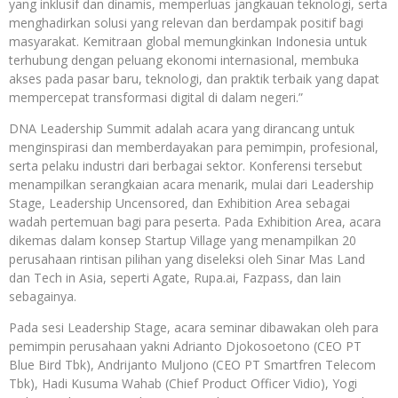
yang inklusif dan dinamis, memperluas jangkauan teknologi, serta
menghadirkan solusi yang relevan dan berdampak positif bagi
masyarakat. Kemitraan global memungkinkan Indonesia untuk
terhubung dengan peluang ekonomi internasional, membuka
akses pada pasar baru, teknologi, dan praktik terbaik yang dapat
mempercepat transformasi digital di dalam negeri.”
DNA Leadership Summit adalah acara yang dirancang untuk
menginspirasi dan memberdayakan para pemimpin, profesional,
serta pelaku industri dari berbagai sektor. Konferensi tersebut
menampilkan serangkaian acara menarik, mulai dari Leadership
Stage, Leadership Uncensored, dan Exhibition Area sebagai
wadah pertemuan bagi para peserta. Pada Exhibition Area, acara
dikemas dalam konsep Startup Village yang menampilkan 20
perusahaan rintisan pilihan yang diseleksi oleh Sinar Mas Land
dan Tech in Asia, seperti Agate, Rupa.ai, Fazpass, dan lain
sebagainya.
Pada sesi Leadership Stage, acara seminar dibawakan oleh para
pemimpin perusahaan yakni Adrianto Djokosoetono (CEO PT
Blue Bird Tbk), Andrijanto Muljono (CEO PT Smartfren Telecom
Tbk), Hadi Kusuma Wahab (Chief Product Officer Vidio), Yogi