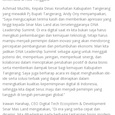
Achmad Muchlis, Kepala Dinas Kesehatan Kabupaten Tangerang
yang mewakili Pj Bupati Tangerang, Andy Ony menyampaikan,
“Saya mengucapkan terima kasih dan memberikan apresiasi yang
tinggi kepada Sinar Mas Land atas terselenggaranya DNA
Leadership Summit. Di era digital saat ini kita bukan saja harus
mengikuti perkembangan dan kemajuan teknologi, tetapi harus
mampu menjadi pemimpin dalam inovasi yang akan mendorong
percepatan pembangunan dan pertumbuhan ekonomi. Mari kita
jadikan DNA Leadership Summit sebagai ajang untuk menggali
potensi diri, memperluas jaringan, memperkuat sinergi, dan
kolaborasi dalam menciptakan perubahan positif di dunia bisnis
serta memberikan dampak besar bagi kemajuan Kabupaten
Tangerang. Saya juga berharap acara ini dapat menghasilkan ide-
ide serta solusi terbaik yang dapat diterapkan dalam
meningkatkan kualitas kepemimpinan digital di Indonesia,
sehingga kita dapat terus maju dan menjadi pemimpin yang
tangguh di tengah persaingan global.”
Irawan Harahap, CEO Digital Tech Ecosystem & Development
Sinar Mas Land mengatakan, “Di era yang serba cepat dan
dinamis, kita dihadapkan pada berbagai tantangan bisnis modern