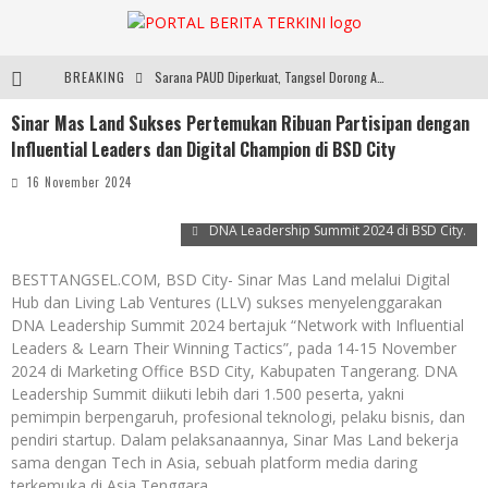
BREAKING
Sarana PAUD Diperkuat, Tangsel Dorong Angka Partisipasi Sekolah Terus Meningkat
Sinar Mas Land Sukses Pertemukan Ribuan Partisipan dengan
Santika Indonesia Hotels & Resorts Kenalkan Dunia Perhotelan Kepada Anak-anak Asuhan SOS Children’s Villages di Indonesia
Influential Leaders dan Digital Champion di BSD City
SMARTFREN Luncurkan Unlimited 5G Tanpa Batas di Semarang, Dukung Kebutuhan Digital Masyarakat
16 November 2024
ARYADUTA Lippo Village Ajak Keluarga Rayakan HAN 2026 Lewat Family Photo Walk Bersama Kanca Kids dan Boylagi
DNA Leadership Summit 2024 di BSD City.
BESTTANGSEL.COM, BSD City- Sinar Mas Land melalui Digital
Hub dan Living Lab Ventures (LLV) sukses menyelenggarakan
DNA Leadership Summit 2024 bertajuk “Network with Influential
Leaders & Learn Their Winning Tactics”, pada 14-15 November
2024 di Marketing Office BSD City, Kabupaten Tangerang. DNA
Leadership Summit diikuti lebih dari 1.500 peserta, yakni
pemimpin berpengaruh, profesional teknologi, pelaku bisnis, dan
pendiri startup. Dalam pelaksanaannya, Sinar Mas Land bekerja
sama dengan Tech in Asia, sebuah platform media daring
terkemuka di Asia Tenggara.