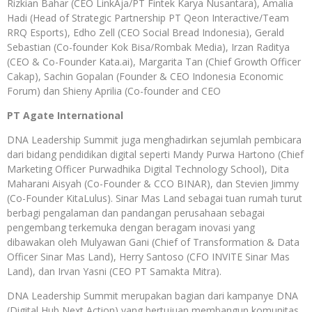
Rizkian Bahar (CEO LinkAja/PT Fintek Karya Nusantara), Amalia
Hadi (Head of Strategic Partnership PT Qeon Interactive/Team
RRQ Esports), Edho Zell (CEO Social Bread Indonesia), Gerald
Sebastian (Co-founder Kok Bisa/Rombak Media), Irzan Raditya
(CEO & Co-Founder Kata.ai), Margarita Tan (Chief Growth Officer
Cakap), Sachin Gopalan (Founder & CEO Indonesia Economic
Forum) dan Shieny Aprilia (Co-founder and CEO
PT Agate International
DNA Leadership Summit juga menghadirkan sejumlah pembicara
dari bidang pendidikan digital seperti Mandy Purwa Hartono (Chief
Marketing Officer Purwadhika Digital Technology School), Dita
Maharani Aisyah (Co-Founder & CCO BINAR), dan Stevien Jimmy
(Co-Founder KitaLulus). Sinar Mas Land sebagai tuan rumah turut
berbagi pengalaman dan pandangan perusahaan sebagai
pengembang terkemuka dengan beragam inovasi yang
dibawakan oleh Mulyawan Gani (Chief of Transformation & Data
Officer Sinar Mas Land), Herry Santoso (CFO INVITE Sinar Mas
Land), dan Irvan Yasni (CEO PT Samakta Mitra).
DNA Leadership Summit merupakan bagian dari kampanye DNA
(Digital Hub Next Action) yang bertujuan membangun komunitas