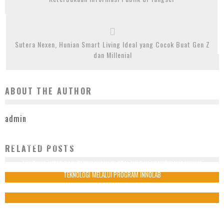
Sutera Nexen, Hunian Smart Living Ideal yang Cocok Buat Gen Z
dan Millenial
ABOUT THE AUTHOR
admin
LIVING LAB VENTURES (LLV) JALIN KERJA SAMA STRATEGIS DENGAN IGPI SINGAPORE
RELATED POSTS
DUKUNG EKSPANSI PERUSAHAAN JEPANG KE INDONESIA
LLV BUKA AKSES BAGI PERUSAHAAN GLOBAL UJI DAN KOMERSIALISASIKAN
3 Oktober 2025
TEKNOLOGI MELALUI PROGRAM INNOLAB
19 Maret 2026