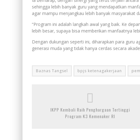
Ia berharap, dengan sinergi yang terus terjalin anta
sehingga lebih banyak guru yang mendapatkan manfa
agar mampu menjangkau lebih banyak masyarakat da
“Program ini adalah langkah awal yang baik. Ke dep
lebih besar, supaya bisa memberikan manfaatnya lebih
Dengan dukungan seperti ini, diharapkan para guru 
generasi muda yang tidak hanya cerdas secara akademi
Baznas Tangsel
bpjs ketenagakerjaan
pem
IKPP Kembali Raih Penghargaan Tertinggi
Program K3 Kemenaker RI