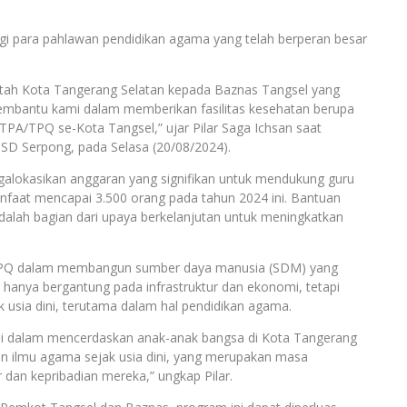
agi para pahlawan pendidikan agama yang telah berperan besar
tah Kota Tangerang Selatan kepada Baznas Tangsel yang
membantu kami dalam memberikan fasilitas kesehatan berupa
PA/TPQ se-Kota Tangsel,” ujar Pilar Saga Ichsan saat
BSD Serpong, pada Selasa (20/08/2024).
lokasikan anggaran yang signifikan untuk mendukung guru
anfaat mencapai 3.500 orang pada tahun 2024 ini. Bantuan
adalah bagian dari upaya berkelanjutan untuk meningkatkan
/TPQ dalam membangun sumber daya manusia (SDM) yang
 hanya bergantung pada infrastruktur dan ekonomi, tetapi
k usia dini, terutama dalam hal pendidikan agama.
i dalam mencerdaskan anak-anak bangsa di Kota Tangerang
n ilmu agama sejak usia dini, yang merupakan masa
an kepribadian mereka,” ungkap Pilar.