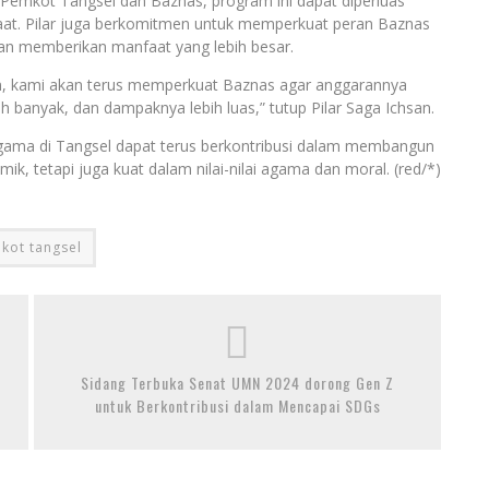
ra Pemkot Tangsel dan Baznas, program ini dapat diperluas
at. Pilar juga berkomitmen untuk memperkuat peran Baznas
n memberikan manfaat yang lebih besar.
an, kami akan terus memperkuat Baznas agar anggarannya
 banyak, dan dampaknya lebih luas,” tutup Pilar Saga Ichsan.
agama di Tangsel dapat terus berkontribusi dalam membangun
k, tetapi juga kuat dalam nilai-nilai agama dan moral. (red/*)
kot tangsel
Sidang Terbuka Senat UMN 2024 dorong Gen Z
untuk Berkontribusi dalam Mencapai SDGs