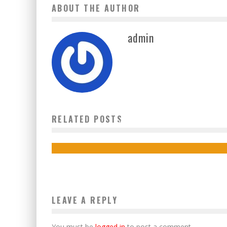
ABOUT THE AUTHOR
admin
PASTIKAN IDULFITRI AMAN, BENYAMIN TINJAU POS
RELATED POSTS
PANTAU LEBARAN
10 April 2024
LEAVE A REPLY
You must be
logged in
to post a comment.