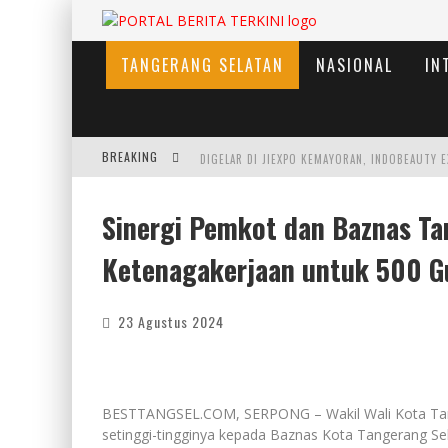
TANGERANG SELATAN
NASIONAL
IN
BREAKING
Sinergi Pemkot dan Baznas Ta
Ketenagakerjaan untuk 500 
JUMAT BERKAH, BRI BEKASI HARAPAN INDAH 
23 Agustus 2024
BESTTANGSEL.COM, SERPONG – Wakil Wali Kota Tange
setinggi-tingginya kepada Baznas Kota Tangerang S