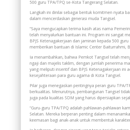
500 guru TPA/TPQ se-Kota Tangerang Selatan.
Langkah ini dinilai sebagai bentuk komitmen nyata b
dalam mencerdaskan generasi muda Tangsel.
“Saya mengucapkan terima kasih atas nama Pemerin
telah menyalurkan bantuan ini. Program ini sangat 
BPJS Ketenagakerjaan dan jaminan kepada 500 guru T
memberikan bantuan di Islamic Center Baiturrahmi, 
Ia menambahkan, bahwa Pemkot Tangsel telah menga
ngaji dan majelis taklim, dengan jumlah penerima m
yang meliputi insentif dan BPJS Ketenagakerjaan ini 
kesejahteraan para guru agama di Kota Tangsel.
Pilar juga menegaskan pentingnya peran guru TPA
berkualitas. Menurutnya, pembangunan Tangsel tidak
juga pada kualitas SDM yang harus dipersiapkan seja
“Guru-guru TPA/TPQ adalah pahlawan-pahlawan kam
Selatan. Mereka berperan penting dalam menanamka
keemasan bagi anak-anak untuk membentuk karakter d