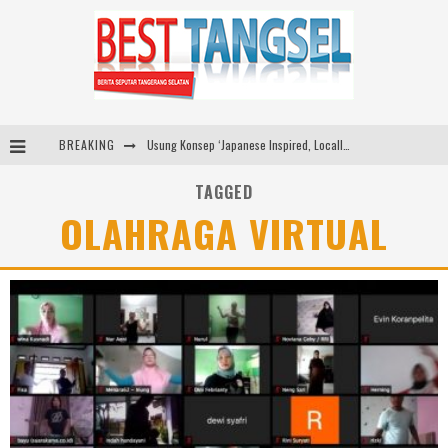
BREAKING
Usung Konsep ‘Japanese Inspired, Locally Produced’, Brand Lokal Yukito Hadirkan Pakaian Oversize Cotton-Linen Blend ke Pasar Indonesia
Diabetes Connection Care Eka Hospital BSD Hadirkan Pendekatan Komprehensif Tangani Diabetes dan Obesitas
TAGGED
OLAHRAGA VIRTUAL
Pemkot Tangsel Kembangkan 36 Pos Lansia, Benyamin: Wujudkan Lansia Sehat, Aktif, dan Bahagia
Dari Lapangan Sekolah ke Podium Juara: SMP KP Ciparay dan SMP 1 Kutawaringin Menangi Puncak PLN Mobile