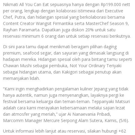
Nikmati All You Can Eat sepuasnya hanya dengan Rp199.000 nett
per orang, lengkap dengan kolaborasi istimewa dari Executive
Chef, Putra, dan hidangan spesial yang berkolaborasi bersama
Content Creator Wangsit Firmantika serta MasterChef Season 9,
Rayhan Paramarta. Dapatkan juga diskon 20% untuk satu
reservasi minimum 6 orang dan untuk setiap reservasi berikutnya.
Di sini para tamu dapat menikmati beragam pilihan daging
premium, seafood segar, dan sayuran yang dimasak langsung di
hadapan mereka. Hidangan spesial oleh para bintang tamu seperti
Chawan Mushi sebagai pembuka, Not Your Ordinary Teriyaki
sebagai hidangan utama, dan Kakigori sebagai penutup akan
memanjakan lidah.
“Kami ingin menghadirkan pengalaman kuliner Jepang yang tidak
hanya autentik, namun juga menyenangkan, layaknya pergi ke
festival bersama keluarga dan teman-teman. Teppanyaki Matsuri
adalah cara kami merayakan kebersamaan melalui sajian lezat
dan atmosfer yang meriah,” ujar Ai Nanaevania Pribadi,
Marcomm Manager Mercure Serpong Alam Sutera, Kamis, (5/6).
Untuk informasi lebih lanjut atau reservasi, silakan hubungi +62