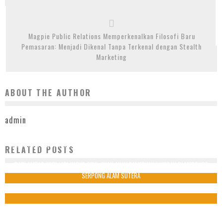
Magpie Public Relations Memperkenalkan Filosofi Baru
Pemasaran: Menjadi Dikenal Tanpa Terkenal dengan Stealth
Marketing
ABOUT THE AUTHOR
admin
MERIAHKAN KEBERSAMAAN DALAM MERAYAKAN BULAN SUCI RAMADAN DI MERCURE
RELATED POSTS
SERPONG ALAM SUTERA
DARI AMPAS KOPI JADI KARYA SENI: ANAK-ANAK PAMERKAN LUKISAN DI MERCURE
28 Februari 2024
SERPONG ALAM SUTERA
21 Juli 2025