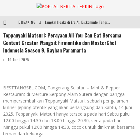
BREAKING
Tangkal Hoaks di Era AI, Diskominfo Tangsel dan Nahdlatul Ulama Perkuat Literasi Digital
Teppanyaki Matsuri: Perayaan All-You-Can-Eat Bersama
Tea Masters Cup Indonesia Perkuat Pengembangan Specialty Tea
Content Creator Wangsit Firmantika dan MasterChef
Dari Lapangan Sekolah ke Podium Juara: SMP KP Ciparay dan SMP 1 Kutawaringin Menangi Puncak PLN Mobile
Indonesia Season 9, Rayhan Paramarta
Peternak Angkat Jempol! Mentan Amran Tahan Kenaikan Harga Pakan, Genjot Penyerapan Telur
10 Juni 2025
BESTTANGSEL.COM, Tangerang Selatan – Mint & Pepper
Restaurant di Mercure Serpong Alam Sutera dengan bangga
mempersembahkan Teppanyaki Matsuri, sebuah pengalaman
kuliner Jepang otentik yang akan berlangsung dari Sabtu, 14 Juni
2025. Teppanyaki Matsuri hanya tersedia pada hari Sabtu pukul
12:00 hingga 14:30 dan 18:00 hingga 20:30, serta pada hari
Minggu pukul 12:00 hingga 14:30, cocok untuk dinikmati bersama
teman dan keluarga.