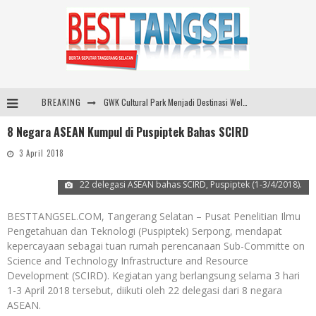
BREAKING
GWK Cultural Park Menjadi Destinasi Wellness Outdoor yang Semakin Diminati
8 Negara ASEAN Kumpul di Puspiptek Bahas SCIRD
Hadapi Ancaman Abrasi dan Perubahan Iklim, Prudential Indonesia Tambah 5.500 Mangrove untuk Pesisir Jakarta
3 April 2018
Peternak Angkat Jempol! Mentan Amran Tahan Kenaikan Harga Pakan, Genjot Penyerapan Telur
22 delegasi ASEAN bahas SCIRD, Puspiptek (1-3/4/2018).
Meriahkan Hari Kemerdekaan dengan Rumah yang Lebih Nyaman, SELMA Hadirkan Promo "Merdeka Isi Rumah Murah"
BESTTANGSEL.COM, Tangerang Selatan – Pusat Penelitian Ilmu
Pengetahuan dan Teknologi (Puspiptek) Serpong, mendapat
kepercayaan sebagai tuan rumah perencanaan Sub-Committe on
Science and Technology Infrastructure and Resource
Development (SCIRD). Kegiatan yang berlangsung selama 3 hari
1-3 April 2018 tersebut, diikuti oleh 22 delegasi dari 8 negara
ASEAN.