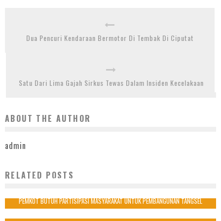
Dua Pencuri Kendaraan Bermotor Di Tembak Di Ciputat
Satu Dari Lima Gajah Sirkus Tewas Dalam Insiden Kecelakaan
ABOUT THE AUTHOR
admin
RELATED POSTS
PILKADA TANGERANG: HEGEMONI CALON TUNGGAL DAN SEPAKBOLA TERJAL
15 Januari 2018
PEMKOT BUTUH PARTISIPASI MASYARAKAT UNTUK PEMBANGUNAN TANGSEL
30 Maret 2017