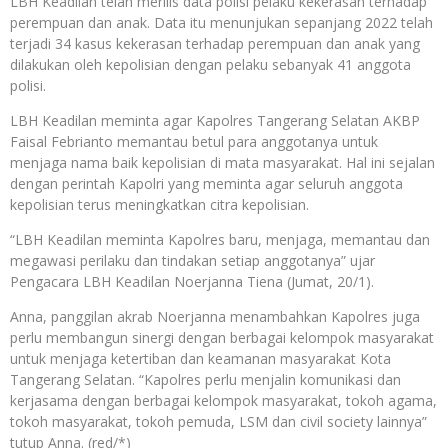
LBH Keadilan telah merilis data polisi pelaku kekerasan terhadap
perempuan dan anak. Data itu menunjukan sepanjang 2022 telah
terjadi 34 kasus kekerasan terhadap perempuan dan anak yang
dilakukan oleh kepolisian dengan pelaku sebanyak 41 anggota
polisi.
LBH Keadilan meminta agar Kapolres Tangerang Selatan AKBP
Faisal Febrianto memantau betul para anggotanya untuk
menjaga nama baik kepolisian di mata masyarakat. Hal ini sejalan
dengan perintah Kapolri yang meminta agar seluruh anggota
kepolisian terus meningkatkan citra kepolisian.
“LBH Keadilan meminta Kapolres baru, menjaga, memantau dan
megawasi perilaku dan tindakan setiap anggotanya” ujar
Pengacara LBH Keadilan Noerjanna Tiena (Jumat, 20/1).
Anna, panggilan akrab Noerjanna menambahkan Kapolres juga
perlu membangun sinergi dengan berbagai kelompok masyarakat
untuk menjaga ketertiban dan keamanan masyarakat Kota
Tangerang Selatan. “Kapolres perlu menjalin komunikasi dan
kerjasama dengan berbagai kelompok masyarakat, tokoh agama,
tokoh masyarakat, tokoh pemuda, LSM dan civil society lainnya”
tutup Anna. (red/*)