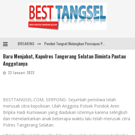
BREAKING
Pemkot Tangsel Matangkan Persiapan Peringatan HUT Ke-81 Kemerdekaan RI
Baru Menjabat, Kapolres Tangerang Selatan Diminta Pantau
ARYADUTA Lippo Village Ajak Keluarga Rayakan HAN 2026 Lewat Family Photo Walk Bersama Kanca Kids dan Boylagi
Anggotanya
Sarana PAUD Diperkuat, Tangsel Dorong Angka Partisipasi Sekolah Terus Meningkat
23 Januari 2023
Pemkot Tangsel Kembangkan 36 Pos Lansia, Benyamin: Wujudkan Lansia Sehat, Aktif, dan Bahagia
BESTTANGSEL.COM, SERPONG- Sejumlah peristiwa telah
merusak citra kepolisian. Ulah Anggota Polsek Pondok Aren
Bripka Hadi Kurniawan yang diadukan isterinya karena selingkuh
dan menelantarkan anak beberapa waktu lalu telah merusak citra
Polres Tangerang Selatan.