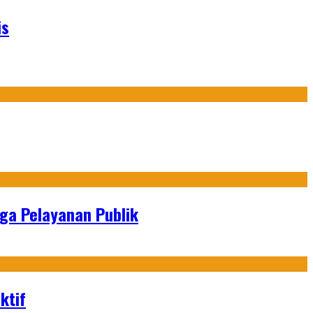
is
gga Pelayanan Publik
ktif