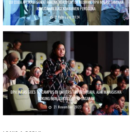
UJI COBA APLIKASI SURAT REKOMENDASI UNTUK NELAYAN, BPH MIGAS: JAMINAN
KEMUDAHAN BAGI KONSUMEN PENGGUNA
2 Februari 2024
BPH MIGAS GOES TO CAMPUS DI UNIVERSITAS BRAWIJAYA, AJAK MAHASISWA
DUKUNG BBM SUBSIDI TEPAT SASARAN
21 November 2023