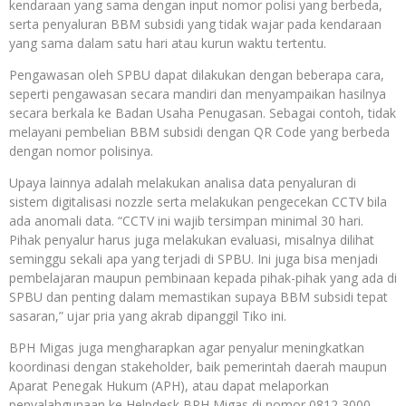
kendaraan yang sama dengan input nomor polisi yang berbeda,
serta penyaluran BBM subsidi yang tidak wajar pada kendaraan
yang sama dalam satu hari atau kurun waktu tertentu.
Pengawasan oleh SPBU dapat dilakukan dengan beberapa cara,
seperti pengawasan secara mandiri dan menyampaikan hasilnya
secara berkala ke Badan Usaha Penugasan. Sebagai contoh, tidak
melayani pembelian BBM subsidi dengan QR Code yang berbeda
dengan nomor polisinya.
Upaya lainnya adalah melakukan analisa data penyaluran di
sistem digitalisasi nozzle serta melakukan pengecekan CCTV bila
ada anomali data. “CCTV ini wajib tersimpan minimal 30 hari.
Pihak penyalur harus juga melakukan evaluasi, misalnya dilihat
seminggu sekali apa yang terjadi di SPBU. Ini juga bisa menjadi
pembelajaran maupun pembinaan kepada pihak-pihak yang ada di
SPBU dan penting dalam memastikan supaya BBM subsidi tepat
sasaran,” ujar pria yang akrab dipanggil Tiko ini.
BPH Migas juga mengharapkan agar penyalur meningkatkan
koordinasi dengan stakeholder, baik pemerintah daerah maupun
Aparat Penegak Hukum (APH), atau dapat melaporkan
penyalahgunaan ke Helpdesk BPH Migas di nomor 0812 3000