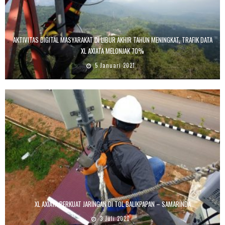
AKTIVITAS DIGITAL MASYARAKAT DI LIBUR AKHIR TAHUN MENINGKAT, TRAFIK DATA
XL AXIATA MELONJAK 70%
5 Januari 2021
XL AXIATA PERKUAT JARINGAN DI TOL BALIKPAPAN – SAMARINDA
3 Juli 2020