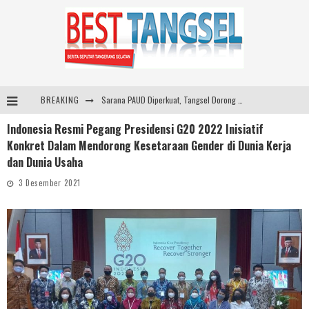
BREAKING
Sarana PAUD Diperkuat, Tangsel Dorong Angka Partisipasi Sekolah Terus Meningkat
Indonesia Resmi Pegang Presidensi G20 2022 Inisiatif
Santika Indonesia Hotels & Resorts Kenalkan Dunia Perhotelan Kepada Anak-anak Asuhan SOS Children’s Villages di Indonesia
Konkret Dalam Mendorong Kesetaraan Gender di Dunia Kerja
SMARTFREN Luncurkan Unlimited 5G Tanpa Batas di Semarang, Dukung Kebutuhan Digital Masyarakat
dan Dunia Usaha
ARYADUTA Lippo Village Ajak Keluarga Rayakan HAN 2026 Lewat Family Photo Walk Bersama Kanca Kids dan Boylagi
3 Desember 2021