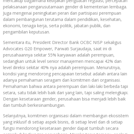
mencakup bagaimana kebijakan penguatan regulasi, percepatan
pelaksanaan pengarusutamaan gender di kementerian lembaga.
Juga mengenai peningkatan peran dan partisipasi perempuan
dalam pembangunan terutama dalam pendidikan, kesehatan,
ekonomi, tenaga kerja, serta politik, jabatan publik, dan
pengambilan keputusan.
Sementara itu, President Director Bank OCBC NISP sekaligus
Advocates G20 Empower, Parwati Surjaudaja, saat ini di
perusahaannya sekitar 55% karyawan adalah perempuan,
sedangkan untuk level senior manajemen mencapai 42% dan
level direksi sekitar 40% nya adalah perempuan. Menurutnya,
kondisi yang mendorong pencapaian tersebut adalah antara lain
adanya pemahaman seragam dan komitmen dari organisasi.
Pemahaman bahwa antara perempuan dan laki-laki berbeda tapi
setara, satu tidak lebih baik dari yang lain, tapi saling melengkapi.
Dengan kesetaraan gender, perusahaan bisa menjadi lebih baik
dan tumbuh berkesinambungan.
Selanjutnya, komitmen organisasi dalam membangun ekosistem
yang inklusif di setiap aspek bisnis, di setiap level dan di setiap
fungsi mendorong kesetaraan gender dapat tumbuh secara