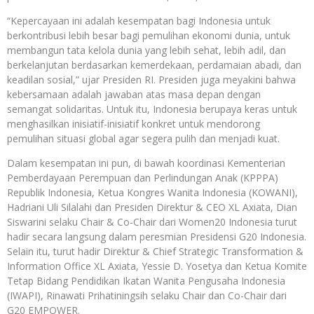
“Kepercayaan ini adalah kesempatan bagi Indonesia untuk
berkontribusi lebih besar bagi pemulihan ekonomi dunia, untuk
membangun tata kelola dunia yang lebih sehat, lebih adil, dan
berkelanjutan berdasarkan kemerdekaan, perdamaian abadi, dan
keadilan sosial,” ujar Presiden RI. Presiden juga meyakini bahwa
kebersamaan adalah jawaban atas masa depan dengan
semangat solidaritas. Untuk itu, Indonesia berupaya keras untuk
menghasilkan inisiatif-inisiatif konkret untuk mendorong
pemulihan situasi global agar segera pulih dan menjadi kuat.
Dalam kesempatan ini pun, di bawah koordinasi Kementerian
Pemberdayaan Perempuan dan Perlindungan Anak (KPPPA)
Republik Indonesia, Ketua Kongres Wanita Indonesia (KOWANI),
Hadriani Uli Silalahi dan Presiden Direktur & CEO XL Axiata, Dian
Siswarini selaku Chair & Co-Chair dari Women20 Indonesia turut
hadir secara langsung dalam peresmian Presidensi G20 Indonesia.
Selain itu, turut hadir Direktur & Chief Strategic Transformation &
Information Office XL Axiata, Yessie D. Yosetya dan Ketua Komite
Tetap Bidang Pendidikan Ikatan Wanita Pengusaha Indonesia
(IWAPI), Rinawati Prihatiningsih selaku Chair dan Co-Chair dari
G20 EMPOWER.