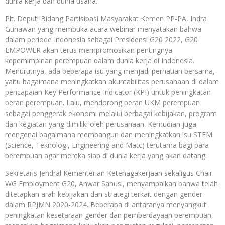
dunia kerja dan dunia usaha.
Plt. Deputi Bidang Partisipasi Masyarakat Kemen PP-PA, Indra
Gunawan yang membuka acara webinar menyatakan bahwa
dalam periode Indonesia sebagai Presidensi G20 2022, G20
EMPOWER akan terus mempromosikan pentingnya
kepemimpinan perempuan dalam dunia kerja di Indonesia.
Menurutnya, ada beberapa isu yang menjadi perhatian bersama,
yaitu bagaimana meningkatkan akuntabilitas perusahaan di dalam
pencapaian Key Performance Indicator (KPI) untuk peningkatan
peran perempuan. Lalu, mendorong peran UKM perempuan
sebagai penggerak ekonomi melalui berbagai kebijakan, program
dan kegiatan yang dimiliki oleh perusahaan. Kemudian juga
mengenai bagaimana membangun dan meningkatkan isu STEM
(Science, Teknologi, Engineering and Matc) terutama bagi para
perempuan agar mereka siap di dunia kerja yang akan datang.
Sekretaris Jendral Kementerian Ketenagakerjaan sekaligus Chair
WG Employment G20, Anwar Sanusi, menyampaikan bahwa telah
ditetapkan arah kebijakan dan strategi terkait dengan gender
dalam RPJMN 2020-2024. Beberapa di antaranya menyangkut
peningkatan kesetaraan gender dan pemberdayaan perempuan,