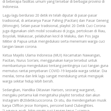
di beberapa fasilitas umum yang tersebar di berbagai provinsi di
Indonesia.
Lagu-lagu berdurasi 20 detik ini telah diputar di pasar-pasar
tradisional, di antaranya Pasar Pahing (Pacitan) dan Pasar Geneng
(Wonogiri). Selain pasar tradisional, playlist 20 Detik Cuci Corona
juga digunakan oleh mobil sosialisasi di Jogja, pertokoan di Riau,
Boyolali, Makassar, pelabuhan kecil di Maluku, dan Pos Jaga
Militer di Papua untuk mengedukasi serta menemani warga cuci
tangan lawan corona.
Ketua Majelis Ulama Indonesia (MUI) Kecamatan Nawangan,
Pacitan, Nurus Son’ani, menggunakan karya tersebut untuk
membantunya mengedukasi tentang pentingnya cuci tangan guna
memutus rantai penyebaran COVID-19 kepada warga sekitar. Dia
menilai, tema dan lirik lagu sangat mendukung untuk mengajak
warga sekitar hidup lebih bersih.
Sedangkan, Handika Oktavian Harisen, seorang warganet,
mengaku pertama kali mengetahui playlist tersebut dari akun
Instagram @20detikcucicorona. Di situ, dia mendengarkan musik
karya Cliffton Jesse Rompies, personel band Clubeighties.
“Lagunya asyik, bikin pingin cuci tangan terus,” ujarnya.