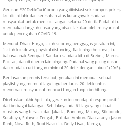
Gerakan #20DetikCuciCorona yang diinisiasi sekelompok pekerja
kreatif ini lahir dari keresahan atas kurangnya kesadaran
masyarakat untuk mencuci tangan selama 20 detik. Padahal itu
merupakan langkah dasar yang bisa dilakukan oleh masyarakat
untuk pencegahan COVID-19.
Menurut Dhani Hargo, salah seorang penggagas gerakan ini,
“Istilah lockdown, physical distancing, flattening the curve, itu
bahasa anak Senopati. Saudara-saudara kita di Brebes, Maros,
Pacitan, dan di daerah lain bingung. Padahal yang paling dasar
dan mudah, cuci tangan minimal 20 detik dengan sabun.” (20/5).
Berdasarkan premis tersebut, gerakan ini membuat sebuah
playlist yang memuat lagu-lagu berdurasi 20 detik untuk
menemani masyarakat mencuci tangan tanpa berhitung.
Dicetuskan akhir April lalu, gerakan ini mendapat respon positif
dari berbagai kalangan. Setidaknya ada 61 lagu yang dibuat
musikus yang berasal dari Jakarta, Bandung, Malang, Situbondo,
Surabaya, Sulawesi Tengah, Bali dan Ambon. Diantaranya Jason
Ranti, Nova Ruth, Robi Navicula, Dedy Lisan, Kamga,