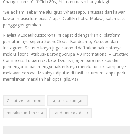
Changcutters, Cliff Club 80s, /rif, dan masih banyak lagi.
“Sejak kami sebar melalui grup Whatssapp, antusias dari kawan-
kawan musisi luar biasa,” ujar Dzulfikri Putra Malawi, salah satu
penggagas gerakan.
Playlist #20detikcucicorona ini dapat didengarkan di platform
pemutar lagu seperti SoundCloud, Bandcamp, Youtube dan
Instagram. Seluruh karya juga sudah didaftarkan hak ciptanya
melalui lisensi Atribusi-BerbagiSerupa 4.0 International – Creative
Commons. Tujuannya, kata Dzulfikri, agar para musikus dan
pendengar bebas menggunakan karya mereka untuk kampanye
melawan corona. Misalnya diputar di fasilitas umum tanpa perlu
memikirkan masalah hak cipta. (rlls/As)
Creative common
Lagu cuci tangan
musikus Indonesia
Pandemi covid-19