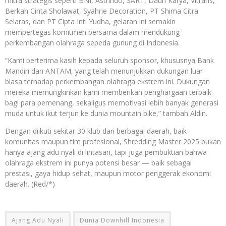
mitra strategis seperti BNI, Astrindo, SART, Daun Karya, Vitrans,
Berkah Cinta Sholawat, Syahrie Decoration, PT Shima Citra
Selaras, dan PT Cipta Inti Yudha, gelaran ini semakin
mempertegas komitmen bersama dalam mendukung
perkembangan olahraga sepeda gunung di Indonesia.
“Kami berterima kasih kepada seluruh sponsor, khususnya Bank
Mandiri dan ANTAM, yang telah menunjukkan dukungan luar
biasa terhadap perkembangan olahraga ekstrem ini. Dukungan
mereka memungkinkan kami memberikan penghargaan terbaik
bagi para pemenang, sekaligus memotivasi lebih banyak generasi
muda untuk ikut terjun ke dunia mountain bike,” tambah Aldin.
Dengan diikuti sekitar 30 klub dari berbagai daerah, baik
komunitas maupun tim profesional, Shredding Master 2025 bukan
hanya ajang adu nyali di lintasan, tapi juga pembuktian bahwa
olahraga ekstrem ini punya potensi besar — baik sebagai
prestasi, gaya hidup sehat, maupun motor penggerak ekonomi
daerah. (Red/*)
Ajang Adu Nyali
Dunia Downhill Indonesia