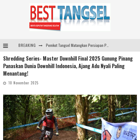
BREAKING
Pemkot Tangsel Matangkan Persiapan Peringatan HUT Ke-81 Kemerdekaan RI
Shredding Series- Master Downhill Final 2025 Gunung Pinang
ARYADUTA Lippo Village Ajak Keluarga Rayakan HAN 2026 Lewat Family Photo Walk Bersama Kanca Kids dan Boylagi
Panaskan Dunia Downhill Indonesia, Ajang Adu Nyali Paling
Sarana PAUD Diperkuat, Tangsel Dorong Angka Partisipasi Sekolah Terus Meningkat
Menantang!
Pemkot Tangsel Kembangkan 36 Pos Lansia, Benyamin: Wujudkan Lansia Sehat, Aktif, dan Bahagia
10 November 2025