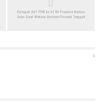
Peringati HUT PPNI ke-47 RS Premiere Bintaro
Gelar Giant Webinar Bertema Perawat Tangguh
HADIRI DEKLARASI BMI KALSEL, SITI NUR AZIZAH AJAK
KADER ‘AMPAR-AMPAR PISANG’
23 Maret 2021