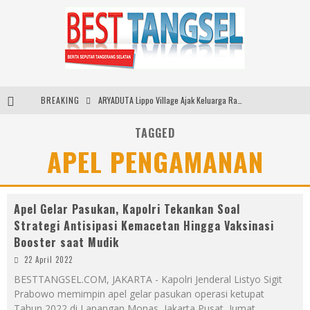
BREAKING
ARYADUTA Lippo Village Ajak Keluarga Rayakan HAN 2026 Lewat Family Photo Walk Bersama Kanca Kids dan Boylagi
Sarana PAUD Diperkuat, Tangsel Dorong Angka Partisipasi Sekolah Terus Meningkat
TAGGED
APEL PENGAMANAN
Santika Indonesia Hotels & Resorts Kenalkan Dunia Perhotelan Kepada Anak-anak Asuhan SOS Children’s Villages di Indonesia
SMARTFREN Luncurkan Unlimited 5G Tanpa Batas di Semarang, Dukung Kebutuhan Digital Masyarakat
Apel Gelar Pasukan, Kapolri Tekankan Soal
Strategi Antisipasi Kemacetan Hingga Vaksinasi
Booster saat Mudik
22 April 2022
BESTTANGSEL.COM, JAKARTA - Kapolri Jenderal Listyo Sigit
Prabowo memimpin apel gelar pasukan operasi ketupat
Tahun 2022 di Lapangan Monas, Jakarta Pusat, Jumat