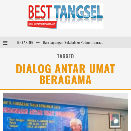
BREAKING
Dari Lapangan Sekolah ke Podium Juara: SMP KP Ciparay dan SMP 1 Kutawaringin Menangi Puncak PLN Mobile
Usung Konsep ‘Japanese Inspired, Locally Produced’, Brand Lokal Yukito Hadirkan Pakaian Oversize Cotton-Linen Blend ke Pasar Indonesia
TAGGED
DIALOG ANTAR UMAT
Diabetes Connection Care Eka Hospital BSD Hadirkan Pendekatan Komprehensif Tangani Diabetes dan Obesitas
BERAGAMA
Tea Masters Cup Indonesia Perkuat Pengembangan Specialty Tea