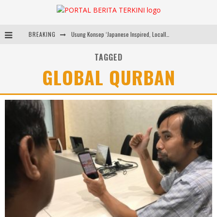
BREAKING
Usung Konsep ‘Japanese Inspired, Locally Produced’, Brand Lokal Yukito Hadirkan Pakaian Oversize Cotton-Linen Blend ke Pasar Indonesia
Diabetes Connection Care Eka Hospital BSD Hadirkan Pendekatan Komprehensif Tangani Diabetes dan Obesitas
TAGGED
GLOBAL QURBAN
Pemkot Tangsel Kembangkan 36 Pos Lansia, Benyamin: Wujudkan Lansia Sehat, Aktif, dan Bahagia
Dari Lapangan Sekolah ke Podium Juara: SMP KP Ciparay dan SMP 1 Kutawaringin Menangi Puncak PLN Mobile