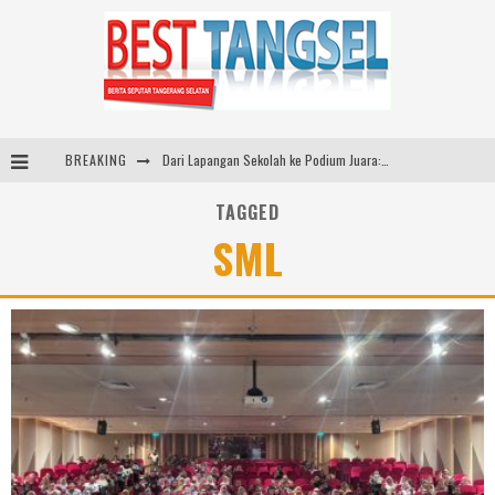
BREAKING
Usung Konsep ‘Japanese Inspired, Locally Produced’, Brand Lokal Yukito Hadirkan Pakaian Oversize Cotton-Linen Blend ke Pasar Indonesia
Diabetes Connection Care Eka Hospital BSD Hadirkan Pendekatan Komprehensif Tangani Diabetes dan Obesitas
TAGGED
SML
Tea Masters Cup Indonesia Perkuat Pengembangan Specialty Tea
Dari Lapangan Sekolah ke Podium Juara: SMP KP Ciparay dan SMP 1 Kutawaringin Menangi Puncak PLN Mobile