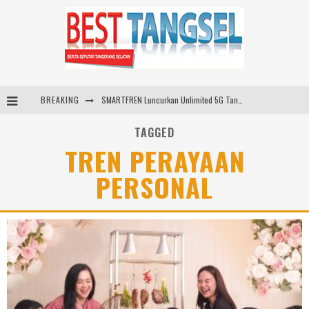
BREAKING
SMARTFREN Luncurkan Unlimited 5G Tanpa Batas di Semarang, Dukung Kebutuhan Digital Masyarakat
Sinar Mas Land Hadirkan BSD Urbanatura Eco Urban Park, Inisiatif Ruang Terbuka Hijau Inklusif untuk Kota yang Berkelanjutan
TAGGED
TREN PERAYAAN
Digelar di JIExpo Kemayoran, IndoBeauty Expo 2026 Hadirkan 65 Tenant Kecantikan di 8 Negara
PERSONAL
Santika Indonesia Hotels & Resorts Kenalkan Dunia Perhotelan Kepada Anak-anak Asuhan SOS Children’s Villages di Indonesia